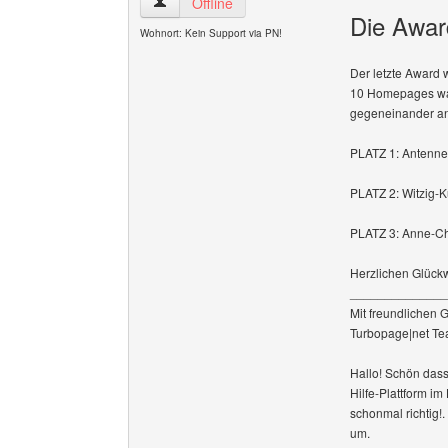
turbopage Benutzer-Profile anzeigen
Offline
Die Awar
Wohnort: Kein Support via PN!
Der letzte Award w
10 Homepages war
gegeneinander an
PLATZ 1: Antenne
PLATZ 2: Witzig-Ku
PLATZ 3: Anne-C
Herzlichen Glückw
______________
Mit freundlichen 
Turbopage|net T
Hallo! Schön dass
Hilfe-Plattform i
schonmal richtig!
um.