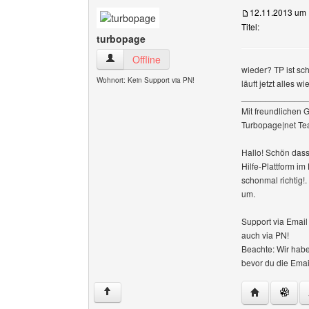
12.11.2013 um 
Titel:
turbopage
turbopage Benutzer-Profile anzeigen
Offline
wieder? TP ist sc
Wohnort: Kein Support via PN!
läuft jetzt alles w
______________
Mit freundlichen 
Turbopage|net T
Hallo! Schön dass
Hilfe-Plattform i
schonmal richtig!
um.
Support via Emai
auch via PN!
Beachte: Wir habe
bevor du die Emai
Website dies
↑