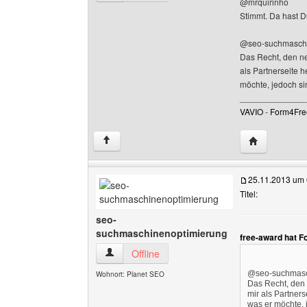
@mrquirinho
Stimmt. Da hast D
@seo-suchmaschi
Das Recht, den ne
als Partnerseite 
möchte, jedoch sin
______________
VAVIO
-
Form4Fre
Website dies
↑
25.11.2013 um 
Titel:
seo-
suchmaschinenoptimierung
free-award hat F
seo-suchmaschinenoptimierung Benutzer-Profi
Offline
@seo-suchmasc
Wohnort: Planet SEO
Das Recht, den 
mir als Partner
was er möchte, j