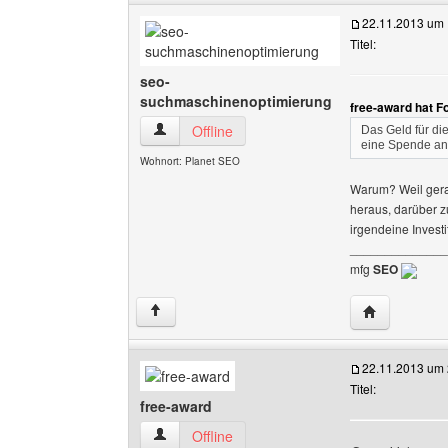
22.11.2013 um 
Titel:
seo-
suchmaschinenoptimierung
free-award hat F
seo-suchmaschinenoptimierung Benutzer-Profi
Offline
Das Geld für di
eine Spende an
Wohnort: Planet SEO
Warum? Weil gerad
heraus, darüber z
irgendeine Investit
______________
mfg
SEO
Website dies
↑
22.11.2013 um 
Titel:
free-award
free-award Benutzer-Profile anzeigen
Offline