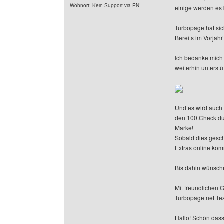
Wohnort: Kein Support via PN!
einige werden es
Turbopage hat si
Bereits im Vorjahr
Ich bedanke mich 
weiterhin unterst
Und es wird auch 
den 100.Check du
Marke!
Sobald dies gesch
Extras online ko
Bis dahin wünsche
______________
Mit freundlichen 
Turbopage|net T
Hallo! Schön dass