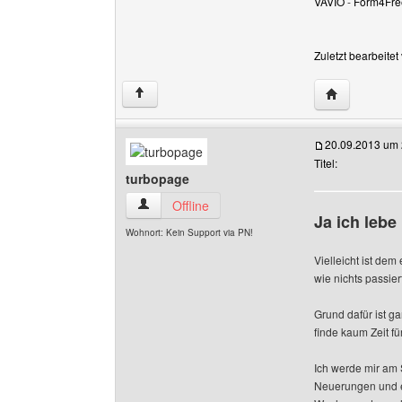
VAVIO
-
Form4Fre
Zuletzt bearbeite
Website dies
↑
20.09.2013 um 
Titel:
turbopage
turbopage Benutzer-Profile anzeigen
Offline
Ja ich lebe
Wohnort: Kein Support via PN!
Vielleicht ist dem
wie nichts passie
Grund dafür ist g
finde kaum Zeit f
Ich werde mir am
Neuerungen und e