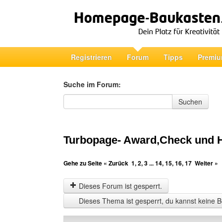
Registrieren
Forum
Tipps
Premiu
Suche im Forum:
Suche im Forum
Suchen
Turbopage- Award,Check und 
Gehe zu Seite
« Zurück
1
,
2
,
3
...
14
,
15
,
16
,
17
Weiter »
Dieses Forum ist gesperrt.
Dieses Thema ist gesperrt, du kannst keine B