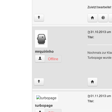
Zuletzt bearbeite
Website dies
↑
31.10.2013 um 
Titel:
mrquirinho
Nochmals zur Klars
Turbopage wurde ve
mrquirinho Benutzer-Profile anzeigen
Offline
Website dies
↑
01.11.2013 um 
Titel:
turbopage