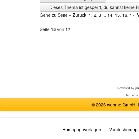
Zeit
Dieses Thema ist gesperrt, du kannst keine B
anzeigen
Gehe zu Seite
« Zurück
1
,
2
,
3
...
14
,
15
,
16
,
17
Seite
15
von
17
Forum
auswählen
Powered by
p
Deutsche
© 2026 webme GmbH, De
Homepagevorlagen
Vereinshomep