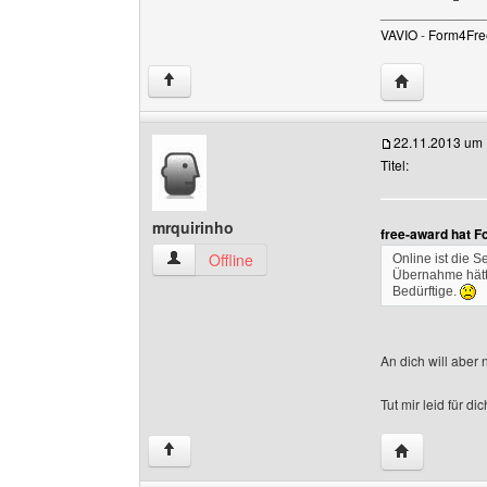
______________
VAVIO
-
Form4Fre
Website dies
↑
22.11.2013 um 
Titel:
mrquirinho
free-award hat F
mrquirinho Benutzer-Profile anzeigen
Offline
Online ist die S
Übernahme hätte
Bedürftige.
An dich will abe
Tut mir leid für dic
Website dies
↑