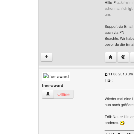
Hilfe-Plattform i
schonmal richtig!
um.
Support via Emai
auch via PN!
Beachte: Wir habe
bevor du die Emai
Website dies
↑
11.08.2013 um 
Titel:
free-award
free-award Benutzer-Profile anzeigen
Offline
Wieder mal eine H
nun noch größere
Edit: Neuer Hinter
anderes.
______________