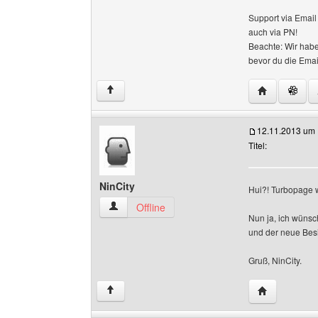
Support via Emai
auch via PN!
Beachte: Wir habe
bevor du die Emai
Website dies
↑
12.11.2013 um 
Titel:
NinCity
Hui?! Turbopage w
NinCity Benutzer-Profile anzeigen
Offline
Nun ja, ich wünsc
und der neue Besi
Gruß, NinCity.
Website dies
↑