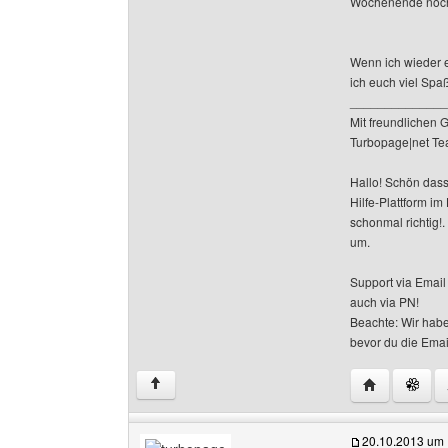
Wochenende noch 
Wenn ich wieder 
ich euch viel Sp
______________
Mit freundlichen 
Turbopage|net T
Hallo! Schön dass
Hilfe-Plattform i
schonmal richtig!
um.
Support via Emai
auch via PN!
Beachte: Wir habe
bevor du die Emai
Website dies
↑
20.10.2013 um 