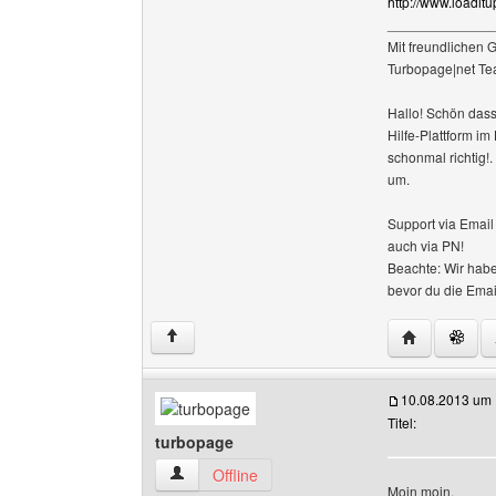
http://www.loadi
______________
Mit freundlichen 
Turbopage|net T
Hallo! Schön dass
Hilfe-Plattform i
schonmal richtig!
um.
Support via Emai
auch via PN!
Beachte: Wir habe
bevor du die Emai
Website dies
↑
10.08.2013 um 
Titel:
turbopage
turbopage Benutzer-Profile anzeigen
Offline
Moin moin,