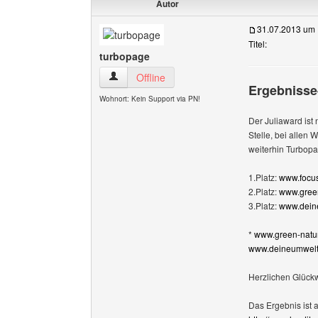
Autor
31.07.2013 um 
Titel:
turbopage
turbopage Benutzer-Profile anzeigen
Offline
Ergebnisse
Wohnort: Kein Support via PN!
Der Juliaward ist
Stelle, bei allen
weiterhin Turbo
1.Platz:
www.focus
2.Platz:
www.green
3.Platz:
www.deine
*
www.green-natur
www.deineumwelt.
Herzlichen Glück
Das Ergebnis ist