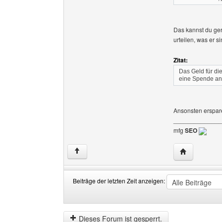
Das kannst du ger
urteilen, was er 
Zitat:
Das Geld für di
eine Spende an
Ansonsten erspar
______________
mfg
SEO
Website dies
↑
Beiträge der letzten Zeit anzeigen:
Beiträge
Order
der
by
letzten
Dieses Forum ist gesperrt.