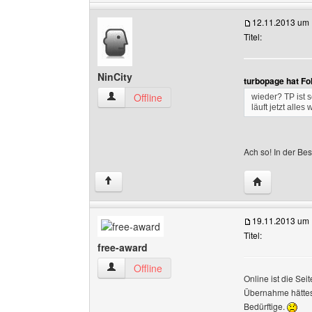
12.11.2013 um 
Titel:
NinCity
turbopage hat Fo
NinCity Benutzer-Profile anzeigen
Offline
wieder? TP ist 
läuft jetzt alles
Ach so! In der Be
Website dies
↑
19.11.2013 um 
Titel:
free-award
free-award Benutzer-Profile anzeigen
Offline
Online ist die Sei
Übernahme hättes
Bedürftige.