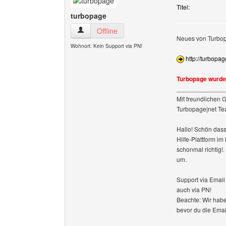
Titel:
turbopage
turbopage Benutzer-Profile anzeigen
Offline
Neues von Turbop
Wohnort: Kein Support via PN!
http://turbopa
Turbopage wurde 
______________
Mit freundlichen 
Turbopage|net T
Hallo! Schön dass
Hilfe-Plattform i
schonmal richtig!
um.
Support via Emai
auch via PN!
Beachte: Wir habe
bevor du die Emai