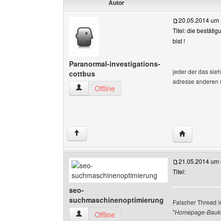
Autor
20.05.2014 um 
Titel: die bestäti
bist !
Paranormal-investigations-
jeder der das sieh
cottbus
adresse anderen mi
Paranormal-investigations-cottbus Benutzer-Pr
Offline
Website dies
↑
21.05.2014 um 
Titel:
seo-
suchmaschinenoptimierung
Falscher Thread i
"
Homepage-Baukas
seo-suchmaschinenoptimierung Benutzer-Profi
Offline