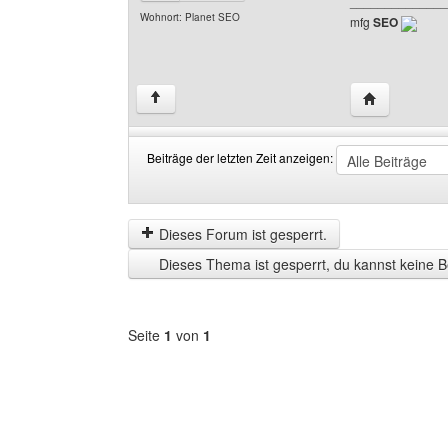
______________
Wohnort: Planet SEO
mfg
SEO
Website dies
↑
Beiträge der letzten Zeit anzeigen:
Beiträge
Order
der
by
letzten
Dieses Forum ist gesperrt.
Zeit
Dieses Thema ist gesperrt, du kannst keine B
anzeigen
Seite
1
von
1