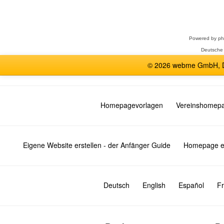
Forum
auswählen
Powered by
p
Deutsche
© 2026 webme GmbH, De
Homepagevorlagen
Vereinshomep
Eigene Website erstellen - der Anfänger Guide
Homepage er
Deutsch
English
Español
Fr