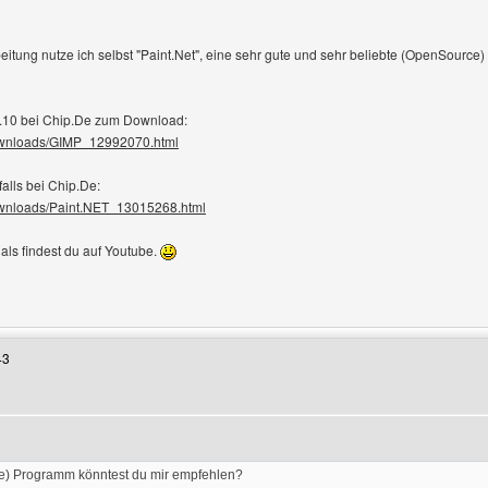
eitung nutze ich selbst "Paint.Net", eine sehr gute und sehr beliebte (OpenSource) 
.8.10 bei Chip.De zum Download:
downloads/GIMP_12992070.html
falls bei Chip.De:
ownloads/Paint.NET_13015268.html
ls findest du auf Youtube.
enutzers besuchen: tb-startseite
43
en
e) Programm könntest du mir empfehlen?