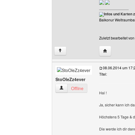
______________
Infos und Karten 
Baikonur Weltraumba
Zuletzt bearbeitet vo
Website dieses 
↑
08.06.2014 um 17:
Titel:
StoOleZz4ever
StoOleZz4ever Benutzer-Profile anzeig
Offline
Hai !
Ja, sicher kann ich d
Höchstens 5 Tage & di
Die werde ich dir dan