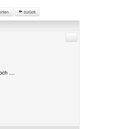
orten.
zurück
Antworten mit Zitat
ch ....