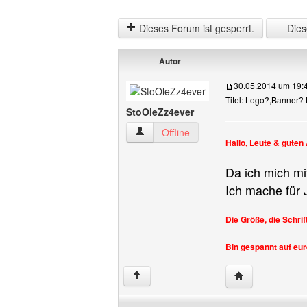
Dieses Forum ist gesperrt.
Diese
Autor
30.05.2014 um 19:
Titel: Logo?,Banner
StoOleZz4ever
StoOleZz4ever Benutzer-Profile anzeig
Offline
Hallo, Leute & guten
Da ich mich mi
Ich mache für 
Die Größe, die Schrif
Bin gespannt auf eu
Website dieses 
↑