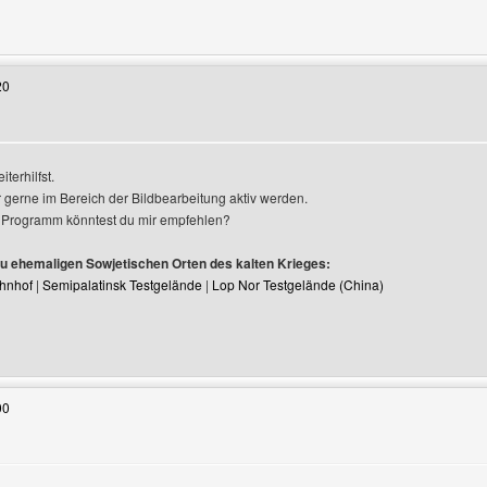
Benutzers besuchen: StoOleZz4ever
20
en
terhilfst.
 gerne im Bereich der Bildbearbeitung aktiv werden.
 Programm könntest du mir empfehlen?
zu ehemaligen Sowjetischen Orten des kalten Krieges:
hnhof
|
Semipalatinsk Testgelände
|
Lop Nor Testgelände (China)
Benutzers besuchen: schreibmalwas
00