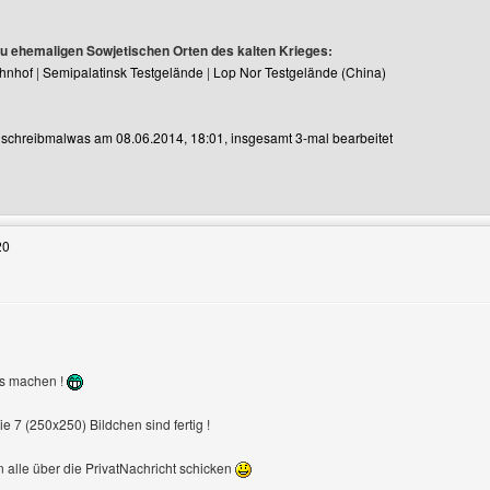
zu ehemaligen Sowjetischen Orten des kalten Krieges:
hnhof
|
Semipalatinsk Testgelände
|
Lop Nor Testgelände (China)
n schreibmalwas am 08.06.2014, 18:01, insgesamt 3-mal bearbeitet
Benutzers besuchen: schreibmalwas
20
en
as machen !
e 7 (250x250) Bildchen sind fertig !
n alle über die PrivatNachricht schicken