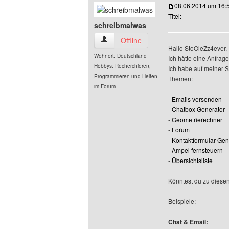
08.06.2014 um 16:
Titel:
schreibmalwas
schreibmalwas Benutzer-Profile anzeig
Offline
Hallo StoOleZz4ever,
Wohnort: Deutschland
Ich hätte eine Anfrage
Hobbys: Recherchieren,
Ich habe auf meiner S
Programmieren und Helfen
Themen:
im Forum
-
Emails versenden
-
Chatbox Generator
-
Geometrierechner
-
Forum
-
Kontaktformular-Gen
-
Ampel fernsteuern
-
Übersichtsliste
Könntest du zu diese
Beispiele:
Chat & Email: