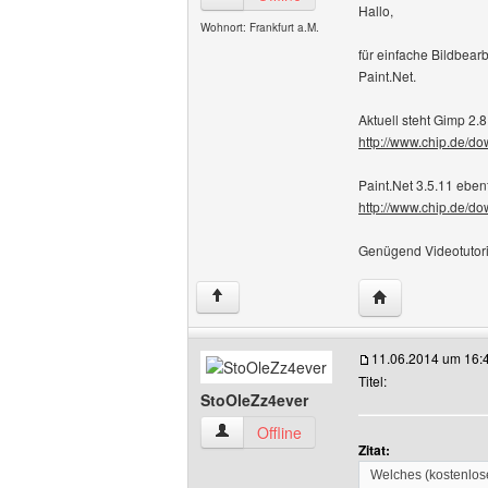
Hallo,
Wohnort: Frankfurt a.M.
für einfache Bildbearb
Paint.Net.
Aktuell steht Gimp 2
http://www.chip.de/
Paint.Net 3.5.11 eben
http://www.chip.de/d
Genügend Videotutoria
Website dieses B
↑
11.06.2014 um 16:
Titel:
StoOleZz4ever
StoOleZz4ever Benutzer-Profile anzeig
Offline
Zitat:
Welches (kostenlos