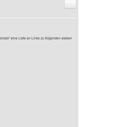
Antworten mit Zitat
orials
" eine Liste an Links zu folgenden sieben