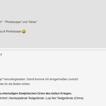
t" - "Photoscape" und "Gimp"
mp & Photoscape
Benutzers besuchen: StoOleZz4ever
27
en
imp" heruntergeladen. Damit komme ich einigermaßen zurecht.
 für die Button-bilder.
zu ehemaligen Sowjetischen Orten des kalten Krieges:
hnhof
|
Semipalatinsk Testgelände
|
Lop Nor Testgelände (China)