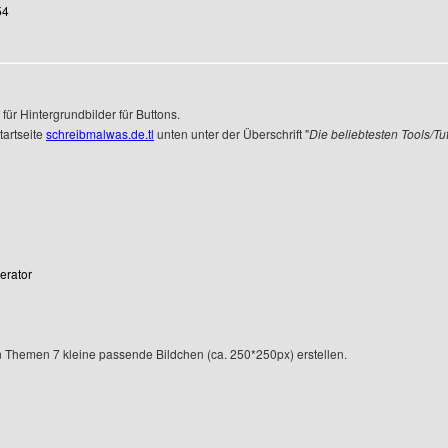
54
en
 für Hintergrundbilder für Buttons.
tartseite
schreibmalwas.de.tl
unten unter der Überschrift "
Die beliebtesten Tools/Tut
erator
n Themen 7 kleine passende Bildchen (ca. 250*250px) erstellen.