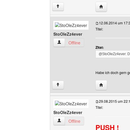
Website dieses 
↑
12.06.2014 um 17:
Titel:
StoOleZz4ever
StoOleZz4ever Benutzer-Profile anzeig
Offline
Zitat:
@StoOleZz4ever: Dan
Habe ich doch gern 
Website dieses 
↑
29.08.2015 um 22:
Titel:
StoOleZz4ever
StoOleZz4ever Benutzer-Profile anzeig
Offline
PUSH !