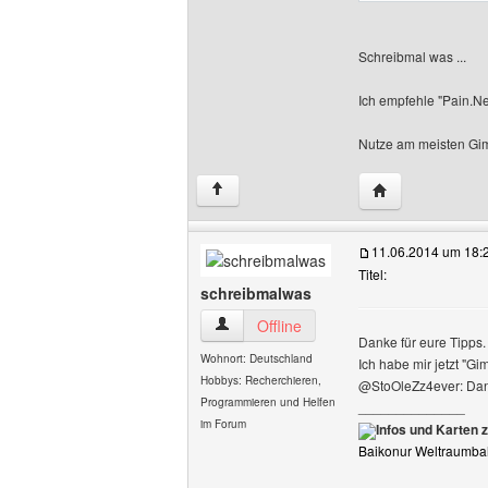
Schreibmal was ...
Ich empfehle "Pain.Ne
Nutze am meisten Gi
Website dieses 
↑
11.06.2014 um 18:
Titel:
schreibmalwas
schreibmalwas Benutzer-Profile anzeig
Offline
Danke für eure Tipps.
Wohnort: Deutschland
Ich habe mir jetzt "G
Hobbys: Recherchieren,
@StoOleZz4ever: Danke
Programmieren und Helfen
______________
im Forum
Infos und Karten 
Baikonur Weltraumba