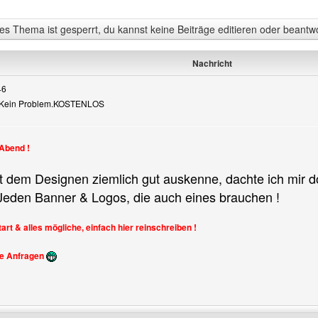
s Thema ist gesperrt, du kannst keine Beiträge editieren oder beantw
Nachricht
46
? Kein Problem.KOSTENLOS
en
 Abend !
t dem Designen ziemlich gut auskenne, dachte ich mir do
Jeden Banner & Logos, die auch eines brauchen !
tart & alles mögliche, einfach hier reinschreiben !
re Anfragen
Benutzers besuchen: StoOleZz4ever