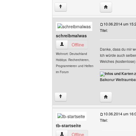
Website dieses 
↑
10.06.2014 um 15:
Titel:
schreibmalwas
schreibmalwas Benutzer-Profile anzeig
Offline
Danke, dass du mir wei
Wohnort: Deutschland
Ich würde auch selber
Hobbys: Recherchieren,
Welches (kostenlose)
Programmieren und Helfen
______________
im Forum
Infos und Karten 
Baikonur Weltraumba
Website dieses 
↑
10.06.2014 um 16:
Titel:
tb-startseite
tb-startseite Benutzer-Profile anzeigen
Offline