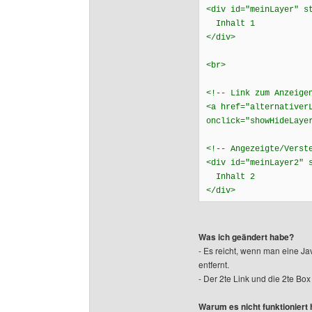
<div id="meinLayer" s
Inhalt 1
</div>
<br>
<!-- Link zum Anzeige
<a href="alternativer
onclick="showHideLaye
<!-- Angezeigte/Verst
<div id="meinLayer2" 
Inhalt 2
</div>
Was ich geändert habe?
- Es reicht, wenn man eine Jav
entfernt.
- Der 2te Link und die 2te Box
Warum es nicht funktioniert 