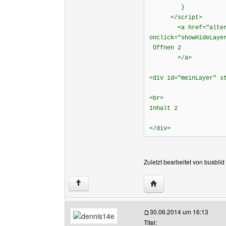
}
</script> <!-- 
<a href="alterna
onclick="showHideLaye
Öffnen 2
</a>
<div id="meinLayer" s
<br>
Inhalt 2
</div>
Zuletzt bearbeitet von busbil
Website dieses Benutze
↑
30.06.2014 um 16:13
Titel: