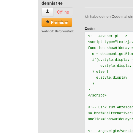
dennis14e
dennis14e Benutzer-Profile anzeigen
Offline
Ich habe deinen Code mal ein
Premium
Code:
Wohnort: Bergneustadt
<!-- Javascript -->
<script type="text/ja
function showHideLaye
e = document.getElem
if(e.style.display =
e.style.display =
} else {
e.style.display = 
}
}
</script>
<!-- Link zum Anzeige
<a href="alternativer
onclick="showHideLaye
<!-- Angezeigte/Verst