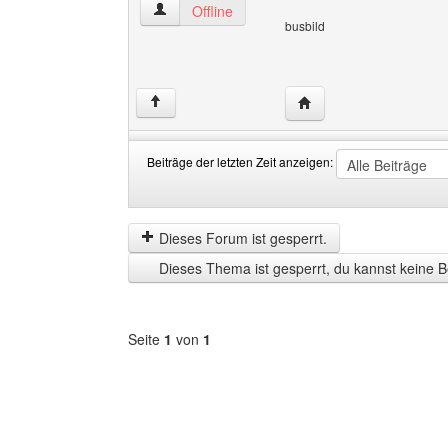
busbild Benutzer-Profile anzeigen
Offline
busbild
Website dieses Benutze
↑
Beiträge der letzten Zeit anzeigen:
Beiträge
Order
der
by
letzten
Dieses Forum ist gesperrt.
Zeit
Dieses Thema ist gesperrt, du kannst keine B
anzeigen
Seite
1
von
1