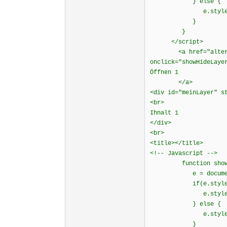
} else {
e.style.displ
}
}
</script> <!-- 
<a href="alterna
onclick="showHideLaye
Öffnen 1
</a>
<div id="meinLayer" s
<br>
Ihnalt 1
</div>
<br>
<title></title>
<!-- Javascript -->
function showHid
e = document.ge
if(e.style.disp
e.style.displ
} else {
e.style.displ
}