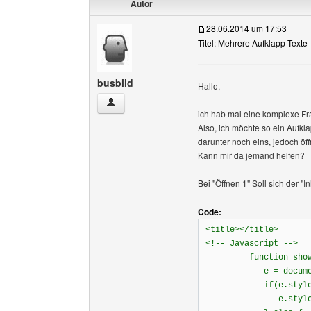
Autor
28.06.2014 um 17:53
Titel: Mehrere Aufklapp-Texte
busbild
Hallo,
busbild Benutzer-Profile anzeigen
ich hab mal eine komplexe Fr
Also, ich möchte so ein Aufkl
darunter noch eins, jedoch öf
Kann mir da jemand helfen?
Bei "Öffnen 1" Soll sich der "In
Code:
<title></title>
<!-- Javascript -->
function showHid
e = document.ge
if(e.style.disp
e.style.displ