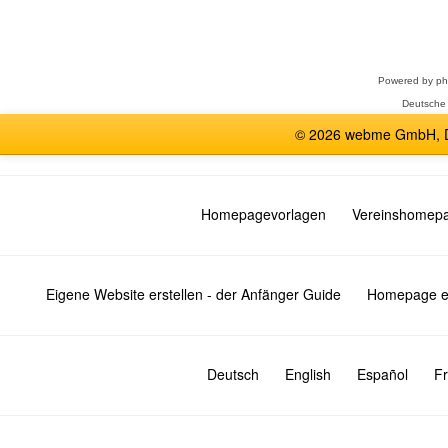
Forum
auswählen
Powered by
p
Deutsche
© 2026 webme GmbH, De
Homepagevorlagen
Vereinshomep
Eigene Website erstellen - der Anfänger Guide
Homepage er
Deutsch
English
Español
Fr