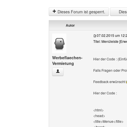
Dieses Forum ist gesperrt.
Diese
Autor
07.02.2015 um 12:
Titel: Menüleiste [E
Werbeflaechen-
Hier der Code : (Einf
Vermietung
Falls Fragen oder Pro
Werbeflaechen-Vermietung Benutzer-Pro
Feedback erwünscht
Hier der Code :
<html>
<head>
<title>Menue</title>
</head>