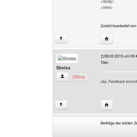
</body>
</html>
Zuletzt bearbeitet vo
Website dieses 
↑
08.02.2015 um 09:
Titel:
SIreles
SIreles Benutzer-Profile anzeigen
Offline
Jap, Feedback kommt 
Website dieses 
↑
Beiträge der letzten Z
Beiträge
Order