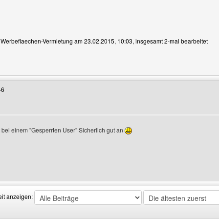
n Werbeflaechen-Vermietung am 23.02.2015, 10:03, insgesamt 2-mal bearbeitet
Benutzers besuchen: Werbeflaechen-Vermietung
46
bei einem "Gesperrten User" Sicherlich gut an
Benutzers besuchen: SIreles
eit anzeigen: