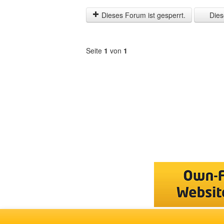
der
by
letzten
Dieses Forum ist gesperrt.
Diese
Zeit
anzeigen
Seite
1
von
1
Forum
auswählen