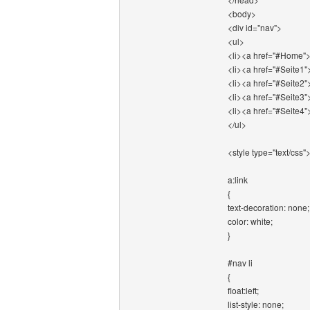
<body>
<div id="nav">
<ul>
<li><a href="#Home">
<li><a href="#Seite1"
<li><a href="#Seite2"
<li><a href="#Seite3"
<li><a href="#Seite4"
</ul>
<style type="text/css"
a:link
{
text-decoration: none;
color: white;
}
#nav li
{
float:left;
list-style: none;