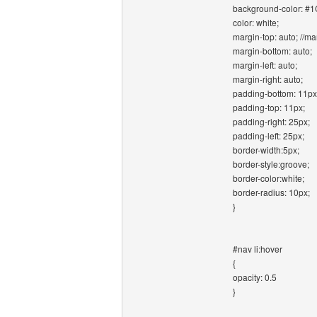
background-color: #1
color: white;
margin-top: auto; //m
margin-bottom: auto;
margin-left: auto;
margin-right: auto;
padding-bottom: 11px
padding-top: 11px;
padding-right: 25px;
padding-left: 25px;
border-width:5px;
border-style:groove;
border-color:white;
border-radius: 10px;
}
#nav li:hover
{
opacity: 0.5
}