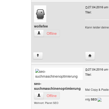
27.04.2016 um 
Titel:
wollefee
Kann leider deinen
wollefee Benutzer-Profile anzeigen
Offline
Website dies
↑
27.04.2016 um 
Titel:
seo-
suchmaschinenoptimierung
Mal Copy & Paste 
______________
seo-suchmaschinenoptimierung Benutzer-Profi
Offline
mfg
SEO
Wohnort: Planet SEO