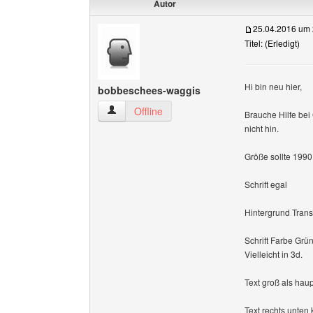
Autor
25.04.2016 um 
Titel: (Erledigt)
Hi bin neu hier,
bobbeschees-waggis
bobbeschees-waggis Benutzer-Profile anzeige
Offline
Brauche Hilfe bei
nicht hin.
Größe sollte 1990
Schrift egal
Hintergrund Trans
Schrift Farbe Grün
Vielleicht in 3d.
Text groß als h
Text rechts unte