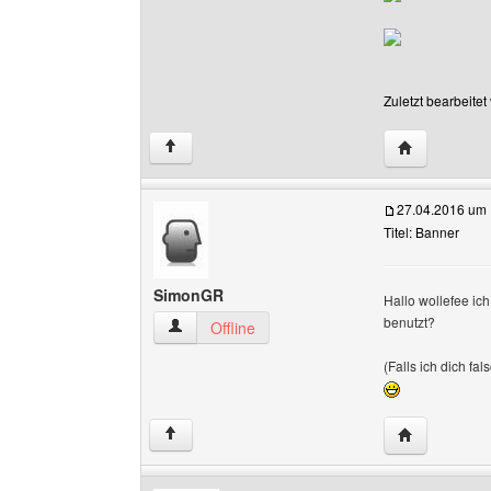
Zuletzt bearbeite
Website dies
↑
27.04.2016 um 
Titel: Banner
SimonGR
Hallo wollefee ic
benutzt?
SimonGR Benutzer-Profile anzeigen
Offline
(Falls ich dich fal
Website dies
↑