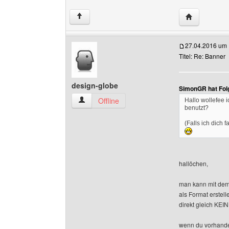
Website dies
↑
27.04.2016 um 
Titel: Re: Banner
design-globe
SimonGR hat Fol
design-globe Benutzer-Profile anzeigen
Offline
Hallo wollefee 
benutzt?
(Falls ich dich 
hallöchen,
man kann mit dem 
als Format erstell
direkt gleich KEI
wenn du vorhanden