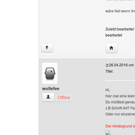
wäre Net wenn ihr 
Zuletzt bearbeite
bearbeitet
Website dies
↑
26.04.2016 um 
Titel:
wollefee
Hi,
hier mal eine kle
wollefee Benutzer-Profile anzeigen
Offline
Du müßtest genau
z.B Schrift-Art? F
Oder nur einzeln
Der Hintergrund is