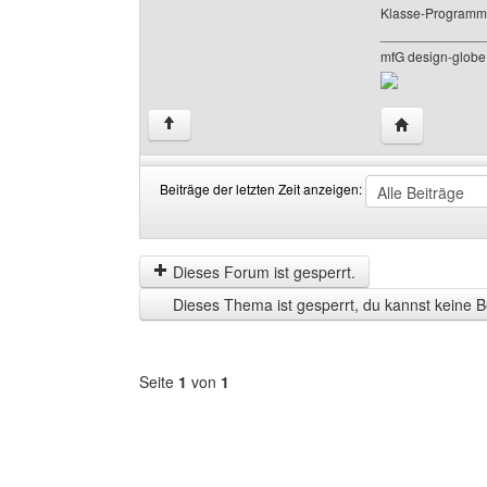
Klasse-Programm
______________
mfG design-glob
Website dies
↑
Beiträge der letzten Zeit anzeigen:
Beiträge
Order
der
by
letzten
Dieses Forum ist gesperrt.
Zeit
Dieses Thema ist gesperrt, du kannst keine B
anzeigen
Seite
1
von
1