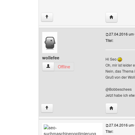
Website dies
↑
27.04.2016 um 
Titel:
wollefee
Hi Seo
Oh, mir ist leider
wollefee Benutzer-Profile anzeigen
Offline
Nein, das Thema is
Gruß von der Wol
@Bobbeschees
Jetzt habe ich et
Website dies
↑
27.04.2016 um 
Titel: