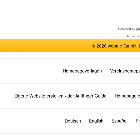
Forum
auswählen
Powered by
p
Deutsche
© 2026 webme GmbH, De
Homepagevorlagen
Vereinshomep
Eigene Website erstellen - der Anfänger Guide
Homepage er
Deutsch
English
Español
Fr