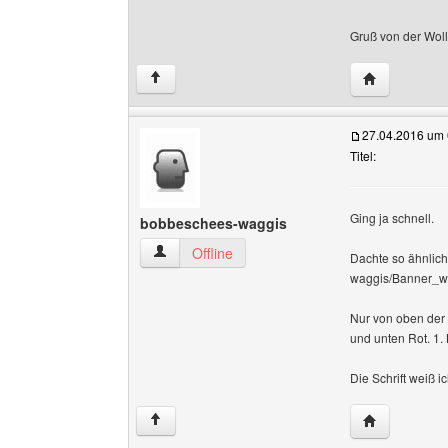
Gruß von der Wol
Website dies
↑
27.04.2016 um 
Titel:
Ging ja schnell.
bobbeschees-waggis
bobbeschees-waggis Benutzer-Profile anzeige
Offline
Dachte so ähnlich
waggis/Banner_w
Nur von oben der 
und unten Rot. 1.
Die Schrift weiß ic
Website dies
↑