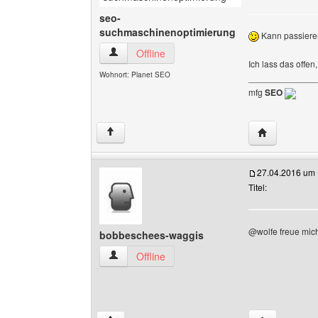
seo-
suchmaschinenoptimierung
Kann passiere
seo-suchmaschinenoptimierung Benutzer-Profi
Offline
Ich lass das offen
Wohnort: Planet SEO
______________
mfg
SEO
Website dies
↑
27.04.2016 um 
Titel:
@wolfe freue mic
bobbeschees-waggis
bobbeschees-waggis Benutzer-Profile anzeige
Offline