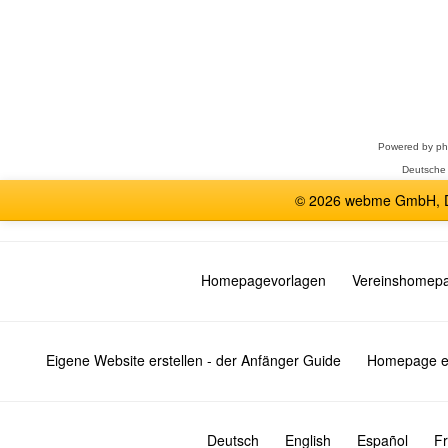
Forum
auswählen
Powered by
p
Deutsche
© 2026 webme GmbH, De
Homepagevorlagen
Vereinshomep
Eigene Website erstellen - der Anfänger Guide
Homepage er
Deutsch
English
Español
Fr