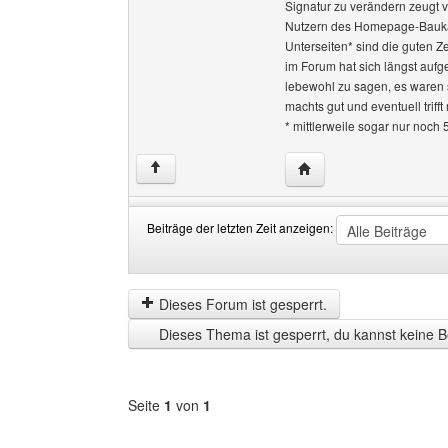
Signatur zu verändern zeugt 
Nutzern des Homepage-Baukas
Unterseiten* sind die guten Z
im Forum hat sich längst aufge
lebewohl zu sagen, es waren 
machts gut und eventuell triff
* mittlerweile sogar nur noch 
Website dieses Benutze
↑
Beiträge der letzten Zeit anzeigen:
Beiträge
Order
der
by
letzten
Dieses Forum ist gesperrt.
Zeit
Dieses Thema ist gesperrt, du kannst keine B
anzeigen
Seite
1
von
1