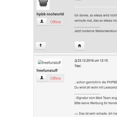
hpbk-toolworld
Ich denke, so etwas wird nich
vermute mal, das so etwas nich
hpbk-toolworld Benutzer-Profile anzeigen
Offline
______________
Jetzt moderne Webentwicklun
Website dieses Benutze
↑
23.12.2016 um 12:15
Titel:
freefunstuff
freefunstuff Benutzer-Profile anzeigen
Offline
...schon garnicht in die PHPBB
Du wirst dir wohl mit Leseze
______________
- Signatur vom Mod Team ang
Bitte keine Werbung für fremd
=> Das ist sehr schade. Ich h