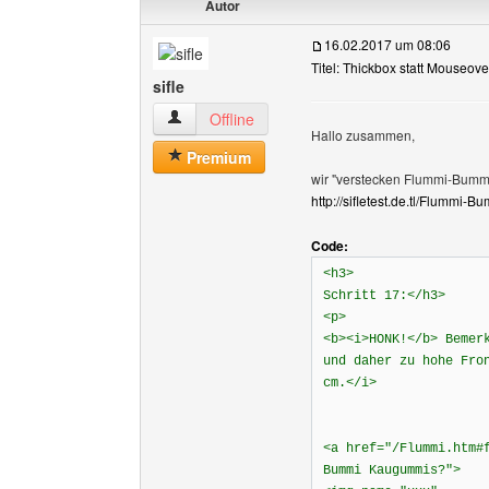
Autor
16.02.2017 um 08:06
Titel: Thickbox statt Mouseover
sifle
sifle Benutzer-Profile anzeigen
Offline
Hallo zusammen,
Premium
wir "verstecken Flummi-Bummi
http://sifletest.de.tl/Flummi-
Code:
<h3>
Schritt 17:</h3>
<p>
<b><i>HONK!</b> Bemer
und daher zu hohe Fro
cm.</i>
<a href="/Flummi.htm#
Bummi Kaugummis?">