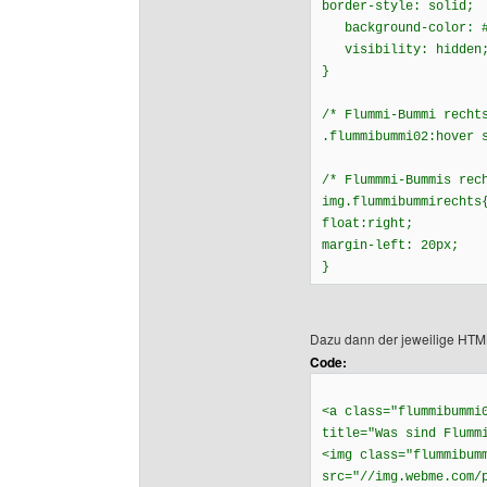
border-style: solid;
background-color: #
visibility: hidden;z
}
/* Flummi-Bummi recht
.flummibummi02:hover 
/* Flummmi-Bummis rec
img.flummibummirechts
float:right;
margin-left: 20px;
}
Dazu dann der jeweilige HTM
Code:
<a class="flummibummi
title="Was sind Flumm
<img class="flummibum
src="//img.webme.com/