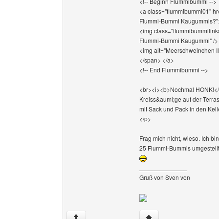
<!-- Beginn Flummibummi -->
<a class="flummibummi01" hr
Flummi-Bummi Kaugummis?"
<img class="flummibummilinks
Flummi-Bummi Kaugummi" />
<img alt="Meerschweinchen Ila
</span> </a>
<!-- End Flummibummi -->
<br><i><b>Nochmal HONK!</b>
Kreiss&auml;ge auf der Terra
mit Sack und Pack in den Kell
</p>
Frag mich nicht, wieso. Ich b
25 Flummi-Bummis umgestellt
______________
Gruß von Sven von
Website dieses Benutze
↑