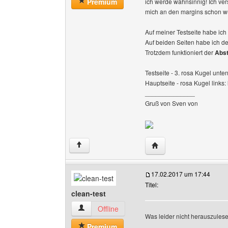
Premium
ich werde wahnsinnig! Ich ver
mich an den margins schon 
Auf meiner Testseite habe ic
Auf beiden Seiten habe ich d
Trotzdem funktioniert der
Abs
Testseite - 3. rosa Kugel unten
Hauptseite - rosa Kugel links:
______________
Gruß von Sven von
Website dieses Benutze
↑
17.02.2017 um 17:44
Titel:
clean-test
clean-test Benutzer-Profile anzeigen
Offline
Was leider nicht herauszulesen
Premium