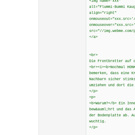
<img name="xxx"
alt="Flummi-Bummi Kau
align="right"
onmouseout="xxx.src='
onmouseover="xxx.src=
src="//img.webme.com/
</a>
<br>
Die Frontbretter auf 
<br><i><b>Nochmal HON
bemerken, dass eine K
Nachbarn sicher stink
umziehen und dort die
</p>
<p>
<b>Warum?</b> Ein Inn
bew&auml;hrt und das 
der Bodenplatte ab. A
wuchtig.
</p>