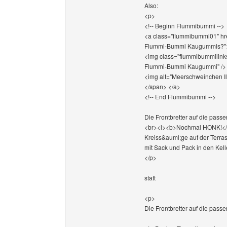
Also:
<p>
<!-- Beginn Flummibummi -->
<a class="flummibummi01" hr
Flummi-Bummi Kaugummis?"
<img class="flummibummilinks
Flummi-Bummi Kaugummi" />
<img alt="Meerschweinchen Ila
</span> </a>
<!-- End Flummibummi -->
Die Frontbretter auf die pas
<br><i><b>Nochmal HONK!</b>
Kreiss&auml;ge auf der Terra
mit Sack und Pack in den Kell
</p>
statt
<p>
Die Frontbretter auf die pas