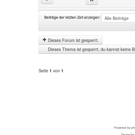
Beiträge der letzten Zeit anzeigen:
Beiträge
Order
der
by
letzten
Dieses Forum ist gesperrt.
Zeit
Dieses Thema ist gesperrt, du kannst keine B
anzeigen
Seite
1
von
1
Forum
auswählen
Powered by
p
Deutsche