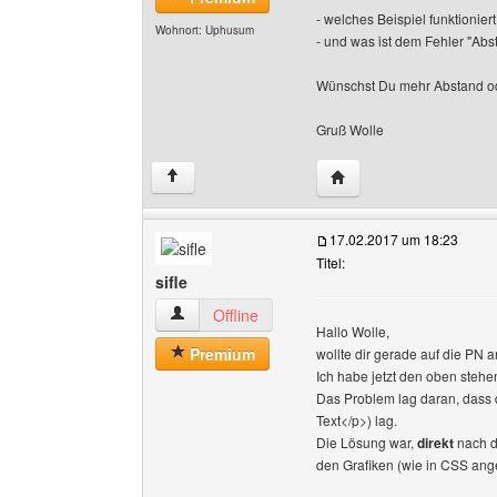
- welches Beispiel funktionier
Wohnort: Uphusum
- und was ist dem Fehler "Ab
Wünschst Du mehr Abstand od
Gruß Wolle
Website dieses Benutze
↑
17.02.2017 um 18:23
Titel:
sifle
sifle Benutzer-Profile anzeigen
Offline
Hallo Wolle,
Premium
wollte dir gerade auf die PN 
Ich habe jetzt den oben steh
Das Problem lag daran, dass
Text</p>) lag.
Die Lösung war,
direkt
nach d
den Grafiken (wie in CSS a