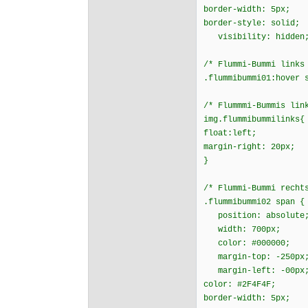
border-width: 5px;
border-style: solid;
visibility: hidden;
/* Flummi-Bummi links
.flummibummi01:hover 
/* Flummmi-Bummis lin
img.flummibummilinks{
float:left;
margin-right: 20px;
}
/* Flummi-Bummi recht
.flummibummi02 span {
position: absolute
width: 700px;
color: #000000;
margin-top: -250px
margin-left: -00
color: #2F4F4F;
border-width: 5px;