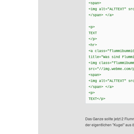
<span>
<img alt="ALTTEXT" sr
</span> </a>
<p>
TEXT
</p>
<hr>
<a class="flummibummi
title="Was sind Flumm
<img class="flummibum
src="//img.webme.com/
<span>
<img alt="ALTTEXT" sr
</span> </a>
<p>
TEXT</p>
Das Ganze sollte jetzt 2 Flum
der eigentlichen "Kugel" aus ö