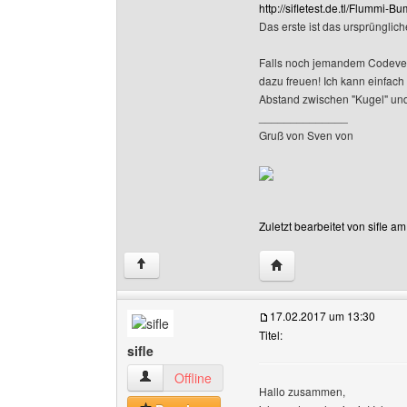
http://sifletest.de.tl/Flummi-
Das erste ist das ursprünglich
Falls noch jemandem Codever
dazu freuen! Ich kann einfach
Abstand zwischen "Kugel" und To
______________
Gruß von Sven von
Zuletzt bearbeitet von sifle 
Website dieses Benutze
↑
17.02.2017 um 13:30
Titel:
sifle
sifle Benutzer-Profile anzeigen
Offline
Hallo zusammen,