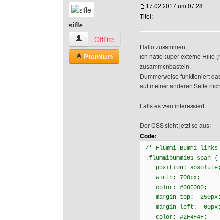
17.02.2017 um 07:28
Titel:
sifle
sifle Benutzer-Profile anzeigen
Offline
Hallo zusammen,
Premium
ich hatte super externe Hilfe (
zusammenbasteln.
Dummerweise funktioniert das
auf meiner anderen Seite nic
Falls es wen interessiert:
Der CSS sieht jetzt so aus:
Code:
/* Flummi-Bummi links
.flummibummi01 span {
position: absolute
width: 700px;
color: #000000;
margin-top: -250px
margin-left: -00
color: #2F4F4F;