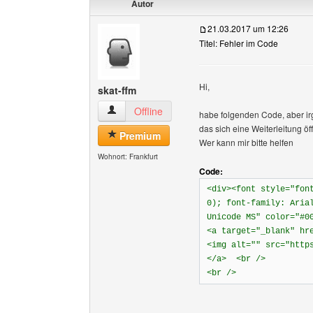
Autor
21.03.2017 um 12:26
Titel: Fehler im Code
Hi,
skat-ffm
skat-ffm Benutzer-Profile anzeigen
Offline
habe folgenden Code, aber irg
das sich eine Weiterleitung öff
Premium
Wer kann mir bitte helfen
Wohnort: Frankfurt
Code:
<div><font style="fon
0); font-family: Aria
Unicode MS" color="#0
<a target="_blank" hr
<img alt="" src="http
</a> <br />
<br />