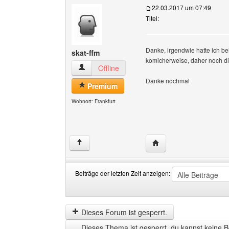
22.03.2017 um 07:49
Titel:
Danke, irgendwie hatte ich be
skat-ffm
komicherweise, daher noch d
skat-ffm Benutzer-Profile anzeigen
Offline
Danke nochmal
Premium
Wohnort: Frankfurt
Website dieses Benutze
↑
Beiträge der letzten Zeit anzeigen:
Beiträge
Order
der
by
letzten
Dieses Forum ist gesperrt.
Zeit
Dieses Thema ist gesperrt, du kannst keine B