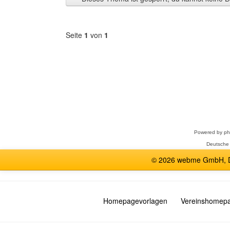
anzeigen
Seite
1
von
1
Forum
auswählen
Powered by
p
Deutsche
© 2026 webme GmbH, De
Homepagevorlagen
Vereinshomep