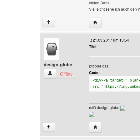
vielen Dank
Vielleicht sehe ich auch den 
Website dieses Benutze
↑
21.03.2017 um 13:54
Titel:
design-globe
probier das:
Code:
design-globe Benutzer-Profile anzeigen
Offline
<div><a target="_blan
src="https://img.webm
______________
mfG design-globe
Website dieses Benutze
↑