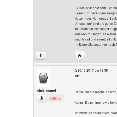
=> Das ist sehr schade. Ich h
Signatur zu verändern zeugt 
Nutzern des Homepage-Baukas
Unterseiten* sind die guten Z
im Forum hat sich längst aufge
lebewohl zu sagen, es waren 
machts gut und eventuell triff
* mittlerweile sogar nur noch 
Website dieses Benutze
↑
30.10.2017 um 12:38
Titel:
pink-camel
Danke, für die rasche Antwort
pink-camel Benutzer-Profile anzeigen
Offline
Kannst Du mir irgendwie helf
Ich blicke da kaum durch. Wär