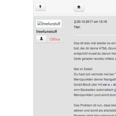
Website dieses Benutze
↑
30.10.2017 um 13:19
Titel:
freefunstuff
freefunstuff Benutzer-Profile anzeigen
Offline
Das ist also mal wieder so ei
bist, der dir deine HTML-Grun
entspricht musst du darum h
Seite geladen wurde) mittels J
Mal im Detail:
Du hast (ich vermute mal bei
Menüpunkten deiner Navigation
Script-Block (der mit
var a = d
vom Baukasten automatisch gen
Menüpunkten (und somit durch
Das Problem ist nun, dass be
stehen und somit als allerle
Browser zeigt also schonmal 