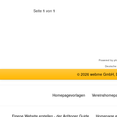
Seite
1
von
1
Forum
auswählen
Powered by
p
Deutsche
© 2026 webme GmbH, De
Homepagevorlagen
Vereinshomep
Eigene Website erstellen - der Anfänger Guide
Homepage er