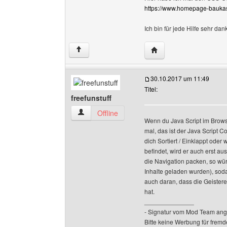
https://www.homepage-bauka
Ich bin für jede Hilfe sehr 
Website dieses Benutze
↑
30.10.2017 um 11:49
Titel:
freefunstuff
freefunstuff Benutzer-Profile anzeigen
Offline
Wenn du Java Script im Browse
mal, das ist der Java Script C
dich Sortiert / Einklappt ode
befindet, wird er auch erst au
die Navigation packen, so wür
Inhalte geladen wurden), soda
auch daran, dass die Geistere
hat.
______________
- Signatur vom Mod Team ang
Bitte keine Werbung für fremd