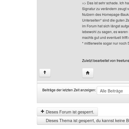
=> Das ist sehr schade. Ich h
Signatur zu verändern zeugt 
Nutzern des Homepage-Baukas
Unterseiten* sind die guten Z
im Forum hat sich längst aufge
lebewohl zu sagen, es waren 
machts gut und eventuell triff
* mittlerweile sogar nur noch 
Zuletzt bearbeitet von freefu
Website dieses Benutze
↑
Beiträge der letzten Zeit anzeigen:
Beiträge
Order
der
by
letzten
Dieses Forum ist gesperrt.
Zeit
Dieses Thema ist gesperrt, du kannst keine B
anzeigen