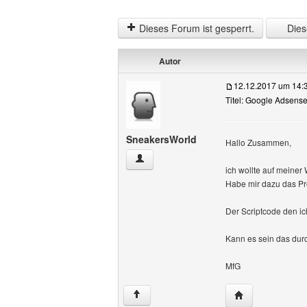
Dieses Forum ist gesperrt.
Diese
Autor
12.12.2017 um 14:
Titel: Google Adsens
SneakersWorld
Hallo Zusammen,
SneakersWorld Benutzer-Profile anzeig
ich wollte auf meine
Habe mir dazu das Pre
Der Scriptcode den ic
Kann es sein das dur
MfG
Website dieses 
↑