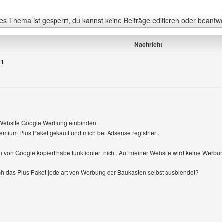
s Thema ist gesperrt, du kannst keine Beiträge editieren oder beantw
Nachricht
31
e
en
r Website Google Werbung einbinden.
mium Plus Paket gekauft und mich bei Adsense registriert.
h von Google kopiert habe funktioniert nicht. Auf meiner Website wird keine Werbu
ch das Plus Paket jede art von Werbung der Baukasten selbst ausblendet?
Benutzers besuchen: SneakersWorld