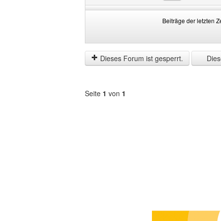
Beiträge der letzten Z
Beiträge
Order
der
by
letzten
Dieses Forum ist gesperrt.
Diese
Zeit
anzeigen
Seite
1
von
1
Forum
auswählen