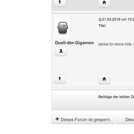
Website dieses 
↑
31.03.2018 um 15:
Titel:
Duell-der-Giganten
danke für deine hilfe.
Duell-der-Giganten Benutzer-Profile an
Website dieses 
↑
Beiträge der letzten Z
Beiträge
Order
der
by
letzten
Dieses Forum ist gesperrt.
Diese
Zeit
anzeigen