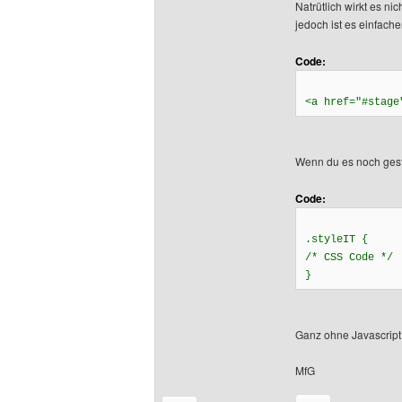
Natrütlich wirkt es ni
jedoch ist es einfach
Code:
<a href="#stage
Wenn du es noch gesta
Code:
.styleIT {
/* CSS Code */
}
Ganz ohne Javascript
MfG