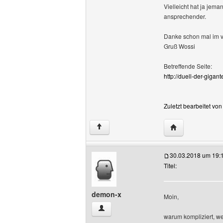
Vielleicht hat ja jem
ansprechender.
Danke schon mal im vo
Gruß Wossi
Betreffende Seite:
http://duell-der-gigant
Zuletzt bearbeitet vo
Website dieses 
↑
30.03.2018 um 19:
Titel:
demon-x
Moin,
demon-x Benutzer-Profile anzeigen
warum kompliziert, w