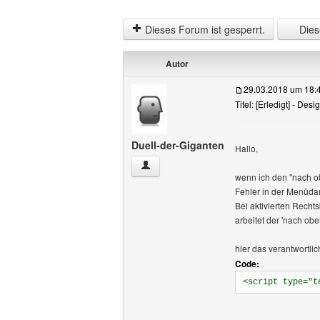
Dieses Forum ist gesperrt.
Diese
Autor
29.03.2018 um 18:
Titel: [Erledigt] - De
Duell-der-Giganten
Hallo,
Duell-der-Giganten Benutzer-Profile an
wenn ich den "nach ob
Fehler in der Menüdar
Bei aktivierten Recht
arbeitet der 'nach obe
hier das verantwortlic
Code:
<script type="t