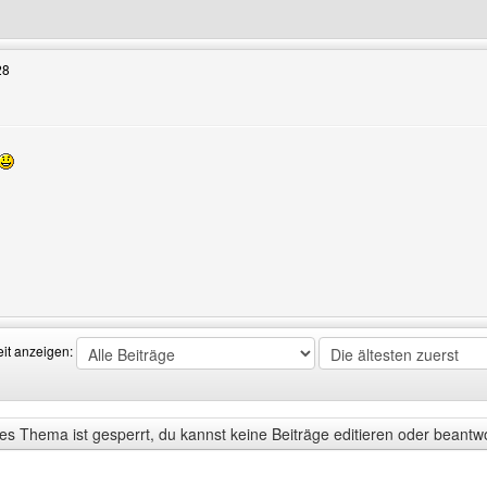
Benutzers besuchen: demon-x
28
zeigen
Benutzers besuchen: Duell-der-Giganten
eit anzeigen:
s Thema ist gesperrt, du kannst keine Beiträge editieren oder beantw