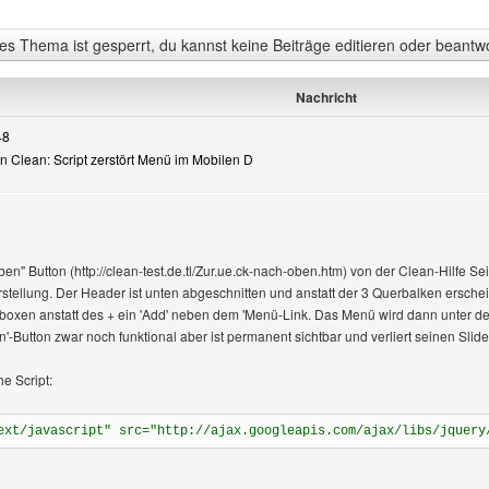
s Thema ist gesperrt, du kannst keine Beiträge editieren oder beantw
Nachricht
48
sign Clean: Script zerstört Menü im Mobilen D
zeigen
en" Button (http://clean-test.de.tl/Zur.ue.ck-nach-oben.htm) von der Clean-Hilfe 
stellung. Der Header ist unten abgeschnitten und anstatt der 3 Querbalken erscheint
sboxen anstatt des + ein 'Add' neben dem 'Menü-Link. Das Menü wird dann unter de
n'-Button zwar noch funktional aber ist permanent sichtbar und verliert seinen Slide
he Script:
ext/javascript" src="http://ajax.googleapis.com/ajax/libs/jquery