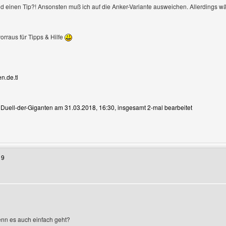
and einen Tip?! Ansonsten muß ich auf die Anker-Variante ausweichen. Allerdings wä
rraus für Tipps & Hilfe
en.de.tl
n Duell-der-Giganten am 31.03.2018, 16:30, insgesamt 2-mal bearbeitet
Benutzers besuchen: Duell-der-Giganten
19
enn es auch einfach geht?