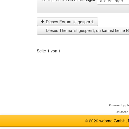
Beiträge
Order
der
by
letzten
Dieses Forum ist gesperrt.
Zeit
Dieses Thema ist gesperrt, du kannst keine B
anzeigen
Seite
1
von
1
Forum
auswählen
Powered by
p
Deutsche
© 2026 webme GmbH, De