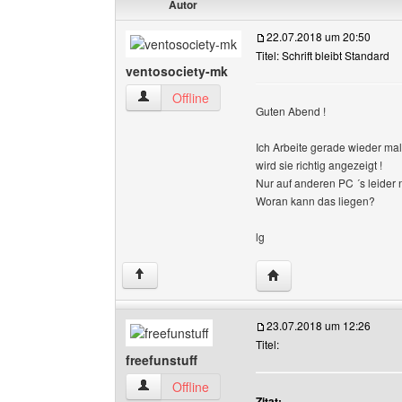
Autor
22.07.2018 um 20:50
Titel: Schrift bleibt Standard
ventosociety-mk
ventosociety-mk Benutzer-Profile anzeigen
Offline
Guten Abend !
Ich Arbeite gerade wieder ma
wird sie richtig angezeigt !
Nur auf anderen PC ´s leider 
Woran kann das liegen?
lg
Website dieses Benutze
↑
23.07.2018 um 12:26
Titel:
freefunstuff
freefunstuff Benutzer-Profile anzeigen
Offline
Zitat: