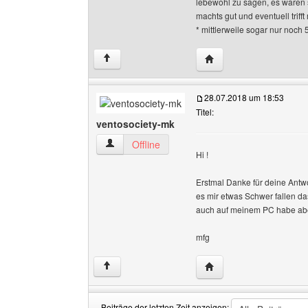
lebewohl zu sagen, es waren 
machts gut und eventuell triff
* mittlerweile sogar nur noch 
Website dieses Benutze
↑
28.07.2018 um 18:53
Titel:
ventosociety-mk
ventosociety-mk Benutzer-Profile anzeigen
Offline
Hi !
Erstmal Danke für deine Antwo
es mir etwas Schwer fallen das
auch auf meinem PC habe aber
mfg
Website dieses Benutze
↑
Beiträge der letzten Zeit anzeigen: