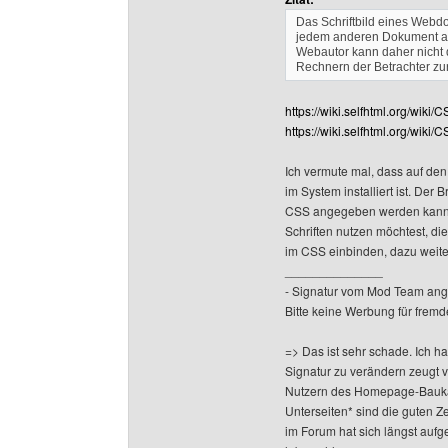
Das Schriftbild eines Webdo
jedem anderen Dokument auc
Webautor kann daher nicht 
Rechnern der Betrachter zur 
https://wiki.selfhtml.org/wiki/
https://wiki.selfhtml.org/wiki
Ich vermute mal, dass auf den 
im System installiert ist. Der 
CSS angegeben werden kann -
Schriften nutzen möchtest, die
im CSS einbinden, dazu weiter
______________
- Signatur vom Mod Team ang
Bitte keine Werbung für fremd
=> Das ist sehr schade. Ich h
Signatur zu verändern zeugt 
Nutzern des Homepage-Baukas
Unterseiten* sind die guten Z
im Forum hat sich längst aufge