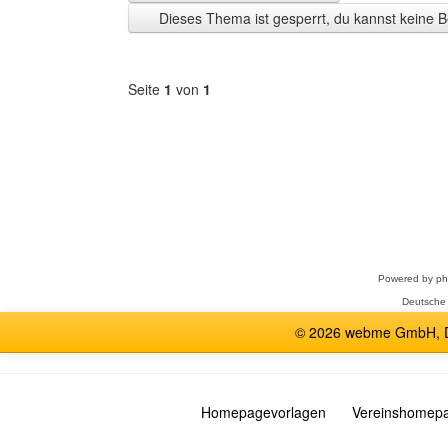
Zeit
Dieses Thema ist gesperrt, du kannst keine B
anzeigen
Seite
1
von
1
Forum
auswählen
Powered by
p
Deutsche
© 2026 webme GmbH, De
Homepagevorlagen
Vereinshomep