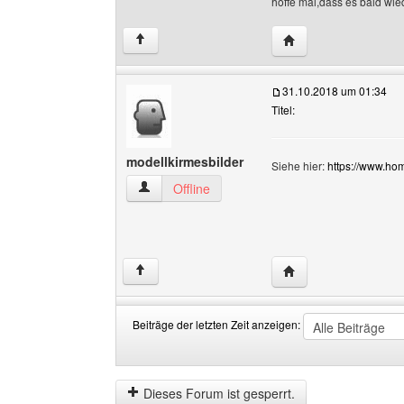
hoffe mal,dass es bald wie
Website dieses Benu
↑
31.10.2018 um 01:34
Titel:
modellkirmesbilder
Siehe hier:
https://www.h
modellkirmesbilder Benutzer-Profile anzeigen
Offline
Website dieses Benut
↑
Beiträge der letzten Zeit anzeigen:
Beiträge
Order
der
by
letzten
Dieses Forum ist gesperrt.