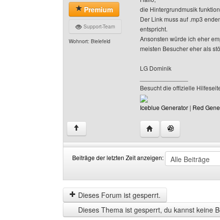
Premium
die Hintergrundmusik funktioni
Der Link muss auf .mp3 enden
Support-Team
entspricht.
Ansonsten würde ich eher emp
Wohnort: Bielefeld
meisten Besucher eher als s
LG Dominik
______________
Besucht die offizielle Hilfe
Iceblue Generator
|
Red Gene
Website dieses Benutzer
↑
Beiträge der letzten Zeit anzeigen:
Beiträge
Order
der
by
letzten
Dieses Forum ist gesperrt.
Zeit
Dieses Thema ist gesperrt, du kannst keine B
anzeigen