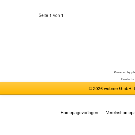
Seite
1
von
1
Forum
auswählen
Powered by
p
Deutsche
© 2026 webme GmbH, De
Homepagevorlagen
Vereinshomep