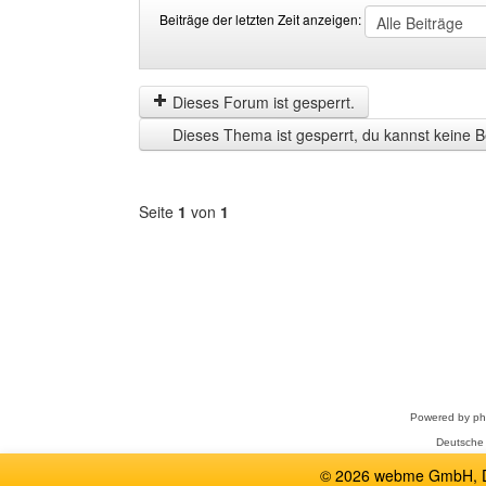
Beiträge der letzten Zeit anzeigen:
Beiträge
Order
der
by
letzten
Dieses Forum ist gesperrt.
Zeit
Dieses Thema ist gesperrt, du kannst keine B
anzeigen
Seite
1
von
1
Forum
auswählen
Powered by
p
Deutsche
© 2026 webme GmbH, De