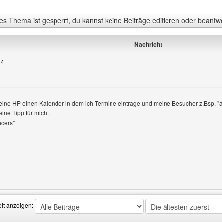
s Thema ist gesperrt, du kannst keine Beiträge editieren oder beantw
Nachricht
24
 meine HP einen Kalender in dem ich Termine eintrage und meine Besucher z.Bsp. 
eine Tipp für mich.
 anzeigen
ncers"
Benutzers besuchen: squaredance-neuburg
eit anzeigen: