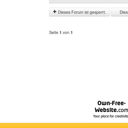
der
by
letzten
Dieses Forum ist gesperrt.
Diese
Zeit
anzeigen
Seite
1
von
1
Forum
auswählen