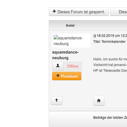
Dieses Forum ist gesperrt.
Diese
Autor
18.02.2019 um 12:
Titel: Terminkalender
squaredance-
neuburg
Hallo, ich suche für
Vielleicht hat jemand 
squaredance-neuburg Benutzer-Profile
Offline
HP ist "Newcastle Da
Premium
Website dieses 
↑
Beiträge der letzten Z
Beiträge
Order