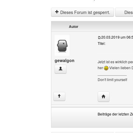
Dieses Forum ist gesperrt.
Diese
Autor
20.03.2019 um 06:
Titel:
gewalgon
Jetzt ist es wirklich
her
Vielen lieben D
gewalgon Benutzer-Profile anzeigen
______________
Don't limit yourself
Website dieses 
↑
Beiträge der letzten Z
Beiträge
Order
der
by