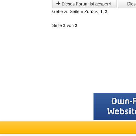
letzten
Dieses Forum ist gesperrt.
Diese
Zeit
Gehe zu Seite
« Zurück
1
,
2
anzeigen
Seite
2
von
2
Forum
auswählen