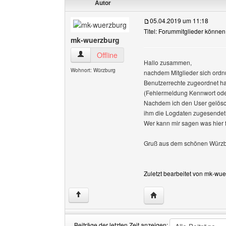
Autor
05.04.2019 um 11:18
Titel: Forummitglieder können
mk-wuerzburg
mk-wuerzburg Benutzer-Profile anzeigen
Offline
Hallo zusammen,
Wohnort: Würzburg
nachdem Mitglieder sich ordn
Benutzerrechte zugeordnet ha
(Fehlermeldung Kennwort ode
Nachdem ich den User gelöscht
ihm die Logdaten zugesendet h
Wer kann mir sagen was hier fa
Gruß aus dem schönen Würz
Zuletzt bearbeitet von mk-wu
Website dieses Benutz
↑
Beiträge der letzten Zeit anzeigen: