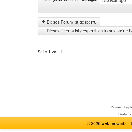
Beiträge
Order
der
by
letzten
Dieses Forum ist gesperrt.
Zeit
Dieses Thema ist gesperrt, du kannst keine B
anzeigen
Seite
1
von
1
Forum
auswählen
Powered by
p
Deutsche
© 2026 webme GmbH, De