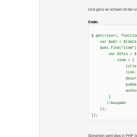
Und ganz so schwer ist der x
Code:
$.get(rssurl, functio
var $xml = $(data
$xml.find("item").e
var $this = $(t
item = {
title: $this.f
link: $this.fi
description: $t
pubDate: $this
author: $this.
}
//Ausgabe
});
});
Sicherlich geht dies in PHP 