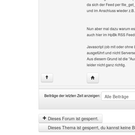
da sich der Feed per file_get
und im Anschluss wieder z.B.
Nun aber mal dazu warum es e
auch hier im HpBk RSS Feeds
Javascript (ob mit oder ohne L
ausgeführt und nicht Serverse
Aus diesem Grund ist die "Au
leider nicht ganz richtig.
Website dieses Benutz
↑
Beiträge der letzten Zeit anzeigen:
Beiträge
Order
der
by
letzten
Dieses Forum ist gesperrt.
Zeit
Dieses Thema ist gesperrt, du kannst keine B
anzeigen