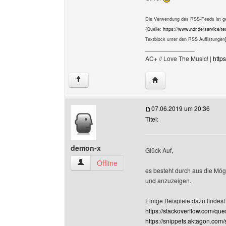
Die Verwendung des RSS-Feeds ist ge
(Quelle:
https://www.ndr.de/service/t
Textblock unter den RSS Auflistungen
______________
AC+ // Love The Music! |
https
Website dieses Benutz
↑
07.06.2019 um 20:36
Titel:
demon-x
Glück Auf,
demon-x Benutzer-Profile anzeigen
Offline
es besteht durch aus die Mög
und anzuzeigen.
Einige Beispiele dazu findest 
https://stackoverflow.com/que
https://snippets.aktagon.com