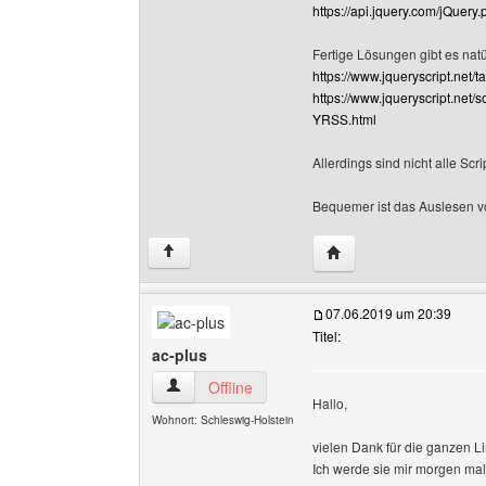
https://api.jquery.com/jQuery
Fertige Lösungen gibt es natü
https://www.jqueryscript.net/
https://www.jqueryscript.ne
YRSS.html
Allerdings sind nicht alle Scr
Bequemer ist das Auslesen vo
Website dieses Benutz
↑
07.06.2019 um 20:39
Titel:
ac-plus
ac-plus Benutzer-Profile anzeigen
Offline
Hallo,
Wohnort: Schleswig-Holstein
vielen Dank für die ganzen Li
Ich werde sie mir morgen ma