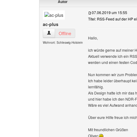
Autor
07.06.2019 um 15:55
Titel: RSS-Feed auf der HP e
ac-plus
ac-plus Benutzer-Profile anzeigen
Offline
Hallo,
Wohnort: Schleswig-Holstein
ich würde gerne auf meine
Aktuell verwende ich ein RS
werden und einen festen Co
Nun kommen wir zum Proble
Ich habe leider überhaupt kei
lernfähig.
Als Design hatte ich mir das h
und hier habe ich den NDR-Fe
Wäre es viel Aufwand anhand 
Über eure Hilfe freue ich mich
Mit freundlichen Grüßen
Oliver