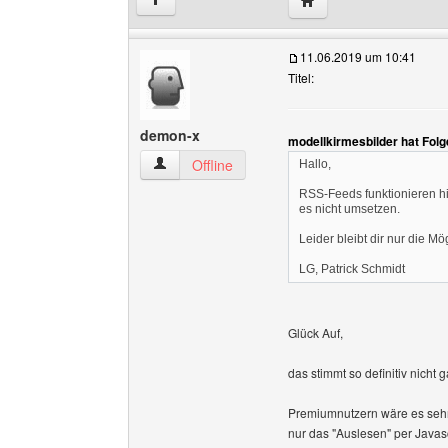
↑
11.06.2019 um 10:41
Titel:
demon-x
modellkirmesbilder hat Fol
demon-x Benutzer-Profile anzeigen
Offline
Hallo,
RSS-Feeds funktionieren h
es nicht umsetzen.
Leider bleibt dir nur die 
LG, Patrick Schmidt
Glück Auf,
das stimmt so definitiv nicht 
Premiumnutzern wäre es seh
nur das "Auslesen" per Javascr