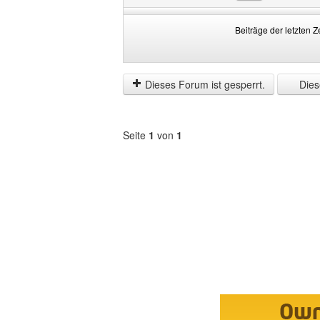
Beiträge der letzten Z
Beiträge
Order
der
by
letzten
Dieses Forum ist gesperrt.
Diese
Zeit
anzeigen
Seite
1
von
1
Forum
auswählen