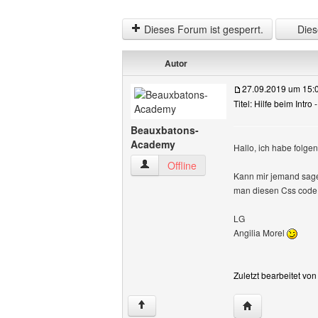
Dieses Forum ist gesperrt.
Diese
Autor
27.09.2019 um 15:
Titel: Hilfe beim Intro
Beauxbatons-
Academy
Hallo, ich habe folge
Beauxbatons-Academy Benutzer-Profile
Offline
Kann mir jemand sagen
man diesen Css code 
LG
Angilia Morel
Zuletzt bearbeitet v
Website dieses 
↑