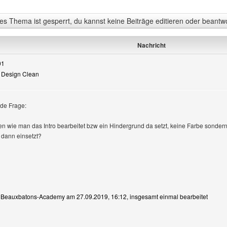
s Thema ist gesperrt, du kannst keine Beiträge editieren oder beantw
Nachricht
01
 - Design Clean
nde Frage:
 anzeigen
 wie man das Intro bearbeitet bzw ein Hindergrund da setzt, keine Farbe sondern 
dann einsetzt?
on Beauxbatons-Academy am 27.09.2019, 16:12, insgesamt einmal bearbeitet
Benutzers besuchen: Beauxbatons-Academy