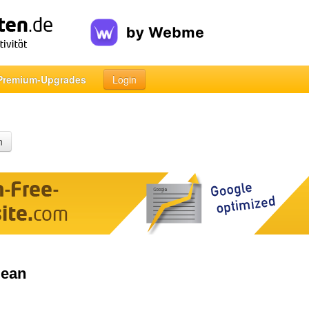
Premium-Upgrades
Login
n
lean