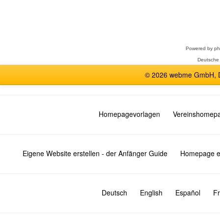
Forum
auswählen
Powered by
p
Deutsche
© 2026 webme GmbH, De
Homepagevorlagen
Vereinshomep
Eigene Website erstellen - der Anfänger Guide
Homepage er
Deutsch
English
Español
Fr