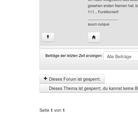
gesehen ersten Namen hat. Ich
111... Funktioniert!
______________
suum cuique
Website dieses Benutz
↑
Beiträge der letzten Zeit anzeigen:
Beiträge
Order
der
by
letzten
Dieses Forum ist gesperrt.
Zeit
Dieses Thema ist gesperrt, du kannst keine B
anzeigen
Seite
1
von
1