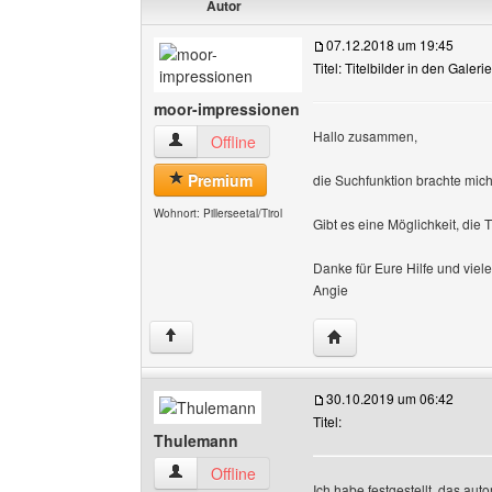
Autor
07.12.2018 um 19:45
Titel: Titelbilder in den Galeri
moor-impressionen
Hallo zusammen,
moor-impressionen Benutzer-Profile anzeigen
Offline
Premium
die Suchfunktion brachte mich l
Wohnort: Pillerseetal/Tirol
Gibt es eine Möglichkeit, die 
Danke für Eure Hilfe und viel
Angie
Website dieses Benutz
↑
30.10.2019 um 06:42
Titel:
Thulemann
Thulemann Benutzer-Profile anzeigen
Offline
Ich habe festgestellt, das au