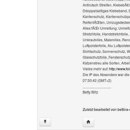
Antirutsch Streifen, KlebebÃ
Ddoppelseitiges Klebeband, 
Kantenschutz, Kantenschutzpr
ReifentÃŒten, Umzugsdecken
Alles fÃŒr Umreifung, Umrei
Stretchfolie, Handstretchfolie
Unkrautvlies, Malervlies, Reno
Luftpolsterfolie, Alu Luftpolst
Sichtschutz, Sonnenschutz, W
Glasschutzfolie, Fensterschutz
Katzenstreu alle Sorten, Arb
Vieles mehr auf:
http://www.fol
Die IP des Absenders war die
07:30:42 (GMT+2)
______________
Betty Blitz
Zuletzt bearbeitet von bettin
Website dieses Benutze
↑