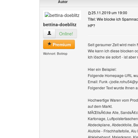
Autor
25.11.2019 um 19:00
Titel: Wie blocke ich Spamnac
bettina-doeblitz
HP?
bettina-doeblitz Benutzer-Profile anzeigen
Online!
Premium
Seit geraumer Zeit wird mein
Wie kann ich diese blocken o
Wohnort: Bottrop
Ich lösche sie sofort - ist aber 
Hier ein Beispiel:
Folgende Homepage-URL wu
Email: Funk <jodie.rohu54@
Folgender Text wurde Ihnen a
Hochwertige Waren vom Produz
auf dem Markt.
MÃŒllsÃ€cke Alle, SandsÃ€c
Kartonage, Luftpolstertaschen,
Abdeckplane, Abdeckfolie, Bau
Alufolie - Frischhaltefolie, A
Abklebeband, Malerkrepp, Kleb