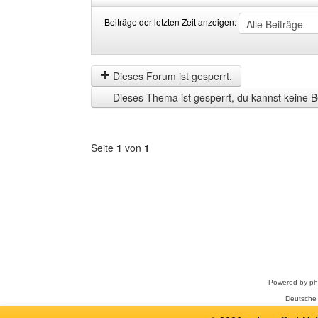
Beiträge der letzten Zeit anzeigen:
Beiträge
Order
der
by
letzten
Dieses Forum ist gesperrt.
Zeit
Dieses Thema ist gesperrt, du kannst keine B
anzeigen
Seite
1
von
1
Forum
auswählen
Powered by
p
Deutsche