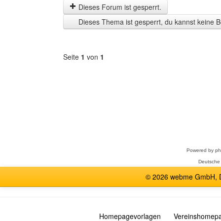
letzten
Dieses Forum ist gesperrt.
Zeit
Dieses Thema ist gesperrt, du kannst keine B
anzeigen
Seite
1
von
1
Forum
auswählen
Powered by
p
Deutsche
© 2026 webme GmbH, De
Homepagevorlagen
Vereinshomep