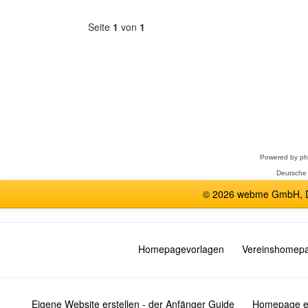
Seite
1
von
1
Forum
auswählen
Powered by
p
Deutsche
© 2026 webme GmbH, De
Homepagevorlagen
Vereinshomep
Eigene Website erstellen - der Anfänger Guide
Homepage er