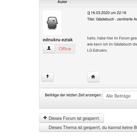
Autor
16.03.2020 um 22:16
Titel: Gästebuch - zentrierte A
hallo, habe hier im Forum ges
ednukru-eztak
wie kann ich im Gästebuch die 
ednukru-eztak Benutzer-Profile anzeigen
Offline
LG Ednukru
Website dieses Benutze
↑
Beiträge der letzten Zeit anzeigen:
Beiträge
Order
der
by
letzten
Dieses Forum ist gesperrt.
Zeit
Dieses Thema ist gesperrt, du kannst keine B
anzeigen