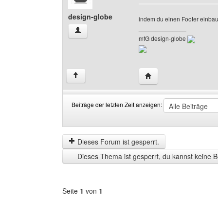
design-globe
indem du einen Footer einbaus
______________
design-globe Benutzer-Profile anzeigen
mfG design-globe
Website dieses Benutze
↑
Beiträge der letzten Zeit anzeigen:
Beiträge
Order
der
by
letzten
Dieses Forum ist gesperrt.
Zeit
Dieses Thema ist gesperrt, du kannst keine B
anzeigen
Seite
1
von
1