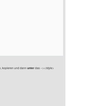
en, kopieren und dann
unter
das --></style>