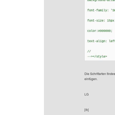
background-atta
font-family: 'S
font-size: 15px
color:#000000;
text-align: lef
//
--></style>
Die Schriftarten find
einfügen.
LG
[/b]