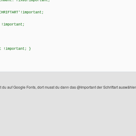
chment: fixed!important;
CHRIFTART'!important;
 !important;
t !important; }
est du auf Google Fonts, dort musst du dann das @Important der Schriftart auswähl