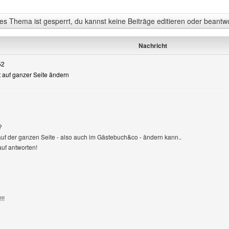
s Thema ist gesperrt, du kannst keine Beiträge editieren oder beantw
Nachricht
52
art auf ganzer Seite ändern
n
?
t auf der ganzen Seite - also auch im Gästebuch&co - ändern kann..
auf antworten!
!!
enutzers besuchen: der--Lilienclan