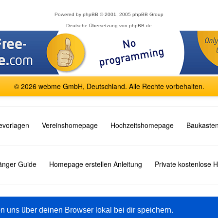
Powered by
phpBB
© 2001, 2005 phpBB Group
Deutsche Übersetzung von
phpBB.de
© 2026 webme GmbH, Deutschland. Alle Rechte vorbehalten.
vorlagen
Vereinshomepage
Hochzeitshomepage
Baukasten
fänger Guide
Homepage erstellen Anleitung
Private kostenlose
English
Español
Français
Italiano
Polski
Русский
on uns über deinen Browser lokal bei dir speichern.