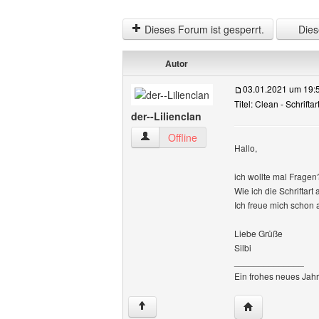
Dieses Forum ist gesperrt.
Diese
Autor
03.01.2021 um 19:
Titel: Clean - Schrift
der--Lilienclan
der--Lilienclan Benutzer-Profile anzeige
Offline
Hallo,
ich wollte mal Fragen
Wie ich die Schriftar
Ich freue mich schon 
Liebe Grüße
Silbi
______________
Ein frohes neues Jahr!
Website dieses B
↑