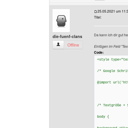
25.05.2021 um 11:
Titel:
Da kann ich dir gut he
die-fuenf-clans
die-fuenf-clans Benutzer-Profile anzeig
Offline
Einfügen im Feld "Tex
Code:
<style type="te
/* Google Schri
@import url('ht
/* Textgröße + 
body {