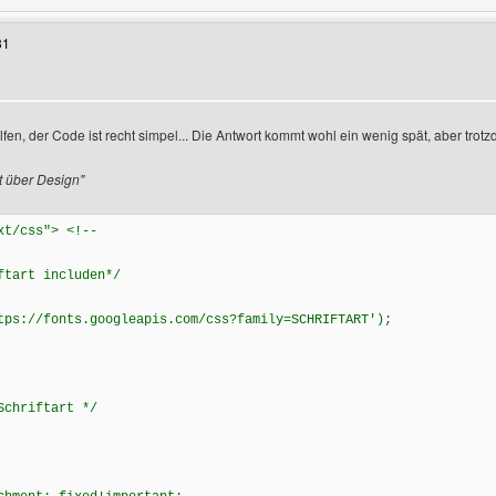
31
lfen, der Code ist recht simpel... Die Antwort kommt wohl ein wenig spät, aber trotzde
en
t über Design"
xt/css"> <!--
ftart includen*/
tps://fonts.googleapis.com/css?family=SCHRIFTART');
Schriftart */