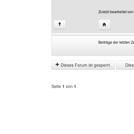
Zuletzt bearbeitet vo
Website dieses B
↑
Beiträge der letzten Z
Beiträge
Order
der
by
letzten
Dieses Forum ist gesperrt.
Diese
Zeit
anzeigen
Seite
1
von
1
Forum
auswählen