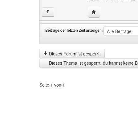
Website dieses Benutze
↑
Beiträge der letzten Zeit anzeigen:
Beiträge
Order
der
by
letzten
Dieses Forum ist gesperrt.
Zeit
Dieses Thema ist gesperrt, du kannst keine B
anzeigen
Seite
1
von
1
Forum
auswählen