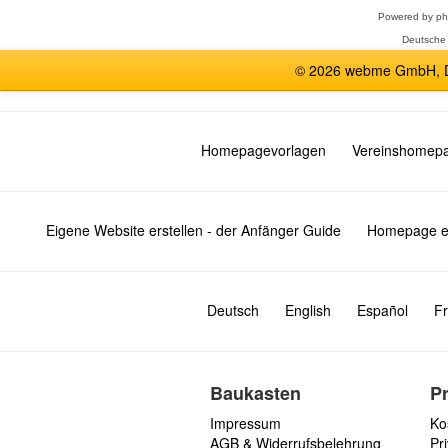
Powered by
p
Deutsche
© 2026 webme GmbH, De
Homepagevorlagen
Vereinshomep
Eigene Website erstellen - der Anfänger Guide
Homepage er
Deutsch
English
Español
Fr
Baukasten
P
Impressum
Ko
AGB & Widerrufsbelehrung
Pri