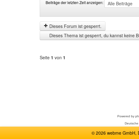
Beiträge der letzten Zeit anzeigen:
Beiträge
Order
der
by
letzten
Dieses Forum ist gesperrt.
Zeit
Dieses Thema ist gesperrt, du kannst keine B
anzeigen
Seite
1
von
1
Forum
auswählen
Powered by
p
Deutsche
© 2026 webme GmbH, De