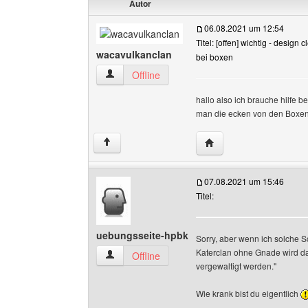
Autor
06.08.2021 um 12:54
Titel: [offen] wichtig - design 
wacavulkanclan
bei boxen
wacavulkanclan Benutzer-Profile anzeigen
Offline
hallo also ich brauche hilfe
man die ecken von den Boxen
Website dieses Benutz
↑
07.08.2021 um 15:46
Titel:
uebungsseite-hpbk
Sorry, aber wenn ich solche S
Katerclan ohne Gnade wird da b
uebungsseite-hpbk Benutzer-Profile anzeigen
Offline
vergewaltigt werden."
Wie krank bist du eigentlich