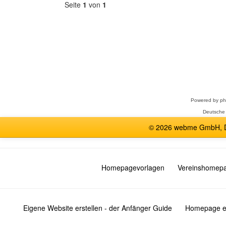
Seite
1
von
1
Forum
auswählen
Powered by
p
Deutsche
© 2026 webme GmbH, De
Homepagevorlagen
Vereinshomep
Eigene Website erstellen - der Anfänger Guide
Homepage er