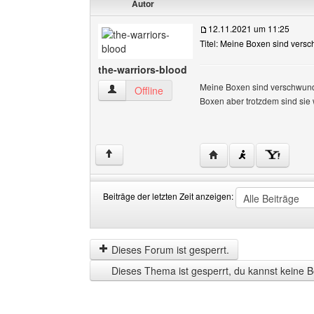
Autor
12.11.2021 um 11:25
Titel: Meine Boxen sind vers
the-warriors-blood
Meine Boxen sind verschwunde
the-warriors-blood Benutzer-Profile anzeigen
Offline
Boxen aber trotzdem sind sie 
Website dieses Benutze
↑
Beiträge der letzten Zeit anzeigen:
Beiträge
Order
der
by
letzten
Dieses Forum ist gesperrt.
Zeit
Dieses Thema ist gesperrt, du kannst keine B
anzeigen