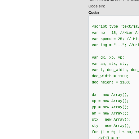
Code ein:
Code:
<script type='text/ja
var no = 18; //Hier A
var speed = 25; // Hi
var img = "..."; //Ur
var dx, xp, yp;
var am, stx, sty;
var i, doc_width, doc
doc_width = 1100;
doc_height = 1100;
dx = new Array();
xp = new Array();
yp = new Array();
am = new Array();
stx = new Array();
sty = new Array();
for (i = 0; i < no; +
dx[i] = 0;