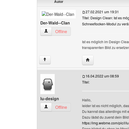
Autor
27.02.2021 um 19:31
Titel: Design Clean: Ist es mö
Der-Wald--Clan
Schneeflocken-Modul zu verä
Der-Wald--Clan Benutzer-Profile anzeigen
Offline
Ist es möglich im Design Cle
transparenten Bild zu ersetze
Website dieses Benutze
↑
16.04.2022 um 08:59
Titel:
lu-design
Hallo,
leider ist es nicht möglich, d
lu-design Benutzer-Profile anzeigen
Offline
Du kannst das allerdings mit 
Dazu lädst du zuerst dein Bild
https://img.webme.com/pic/l/l
Dann klickst du oben im Menü 