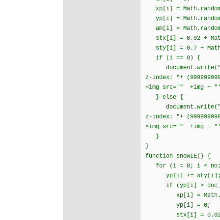
xp[i] = Math.random(
yp[i] = Math.random
am[i] = Math.random
stx[i] = 0.02 + Mat
sty[i] = 0.7 + Math
if (i == 0) {
document.write("<di
z-index: "+ (99999999
<img src='" +img + "'
} else {
document.write("<di
z-index: "+ (99999999
<img src='" +img + "'
}
}
function snowIE() {
for (i = 0; i < no;
yp[i] += sty[i]
if (yp[i] > doc_h
xp[i] = Math.rand
yp[i] = 0;
stx[i] = 0.02 + M