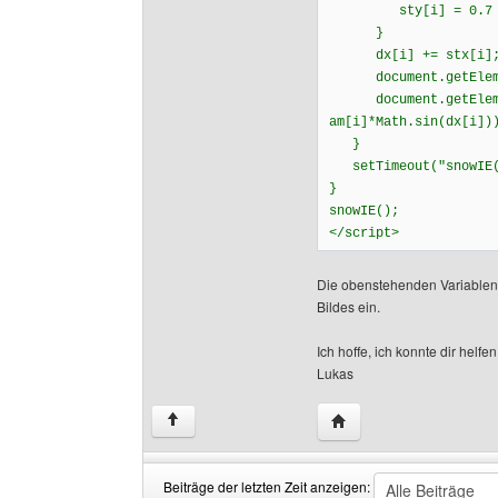
sty[i] = 0.7 + M
}
dx[i] += stx[i]
document.getElement
document.getElement
am[i]*Math.sin(dx[i])
}
setTimeout("snowIE(
}
snowIE();
</script>
Die obenstehenden Variablen 
Bildes ein.
Ich hoffe, ich konnte dir helfen
Lukas
Website dieses Benutze
↑
Beiträge der letzten Zeit anzeigen: