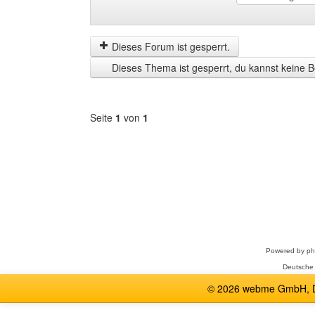
Beiträge
Order
der
by
letzten
Dieses Forum ist gesperrt.
Zeit
Dieses Thema ist gesperrt, du kannst keine B
anzeigen
Seite
1
von
1
Forum
auswählen
Powered by
p
Deutsche
© 2026 webme GmbH, De