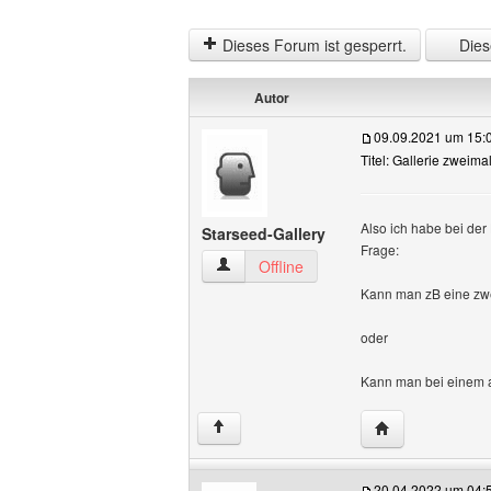
Dieses Forum ist gesperrt.
Diese
Autor
09.09.2021 um 15:
Titel: Gallerie zweimal
Also ich habe bei der
Starseed-Gallery
Frage:
Starseed-Gallery Benutzer-Profile anze
Offline
Kann man zB eine zwei
oder
Kann man bei einem a
Website dieses 
↑
20.04.2022 um 04: