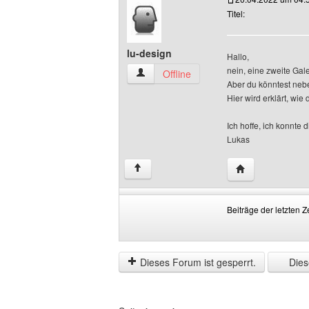
Titel:
lu-design
Hallo,
nein, eine zweite Gale
lu-design Benutzer-Profile anzeigen
Offline
Aber du könntest nebe
Hier wird erklärt, wie
Ich hoffe, ich konnte d
Lukas
Website dieses 
↑
Beiträge der letzten Z
Beiträge
Order
der
by
letzten
Dieses Forum ist gesperrt.
Diese
Zeit
anzeigen