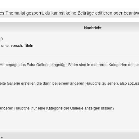
s Thema ist gesperrt, du kannst keine Beiträge editieren oder beantw
Nachricht
00
 unter versch. Titeln
 Homepage das Extra Gallerie eingefügt, Bilder sind in mehreren Kategorien drin un
igen
te Gallerie erstellen die dann bei einem anderen Haupttitel zu sehen, also sozu
nderen Haupttitel nur eine Kategorie der Gallerie anzeigen lassen?
Benutzers besuchen: Starseed-Gallery
57