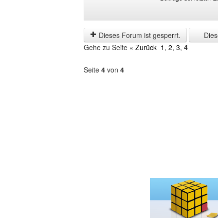
Beiträge
Order
der
by
letzten
Dieses Forum ist gesperrt.
Diese
Zeit
Gehe zu Seite
« Zurück
1
,
2
,
3
,
4
anzeigen
Seite
4
von
4
Forum
auswählen