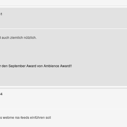
31
 auch ziemlich nützlich.
zeigen
ür den September Award von Ambience Award!!
Benutzers besuchen: ambience-guardian
34
ss webme rss-feeds einführen soll