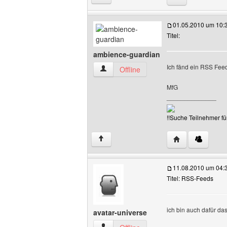
01.05.2010 um 10:
Titel:
ambience-guardian
Ich fänd ein RSS Feed
ambience-guardian Benutzer-Profile an
Offline
MfG
______________
!!Suche Teilnehmer f
Website dieses 
↑
11.08.2010 um 04:
Titel: RSS-Feeds
ich bin auch dafür da
avatar-universe