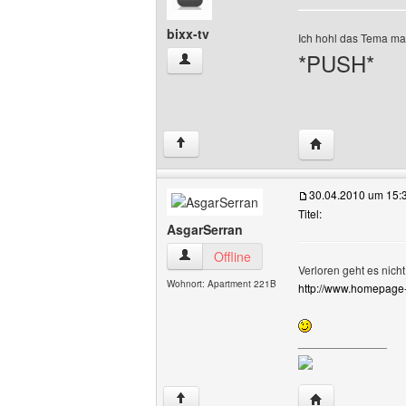
bixx-tv
Ich hohl das Tema ma
*PUSH*
bixx-tv Benutzer-Profile anzeigen
Website dieses B
↑
30.04.2010 um 15:
Titel:
AsgarSerran
AsgarSerran Benutzer-Profile anzeigen
Offline
Verloren geht es nicht
Wohnort: Apartment 221B
http://www.homepage
______________
Website dieses 
↑