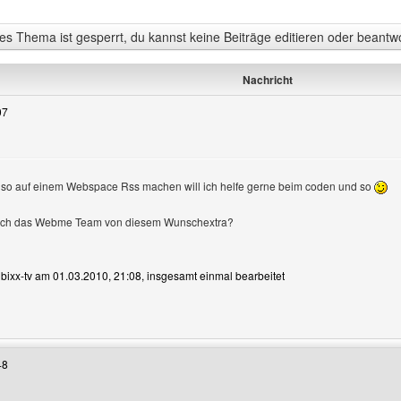
s Thema ist gesperrt, du kannst keine Beiträge editieren oder beantw
Nachricht
07
also auf einem Webspace Rss machen will ich helfe gerne beim coden und so
tlich das Webme Team von diesem Wunschextra?
n bixx-tv am 01.03.2010, 21:08, insgesamt einmal bearbeitet
enutzers besuchen: bixx-tv
48