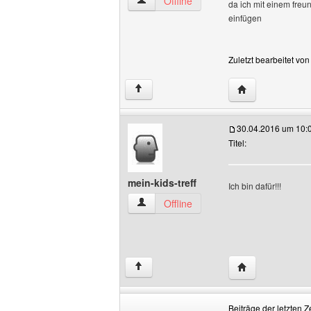
avatar-universe Benutzer-Profile anzei
Offline
da ich mit einem freu
einfügen
Zuletzt bearbeitet vo
Website dieses 
↑
30.04.2016 um 10:
Titel:
mein-kids-treff
Ich bin dafür!!!
mein-kids-treff Benutzer-Profile anzeige
Offline
Website dieses B
↑
Beiträge der letzten Z