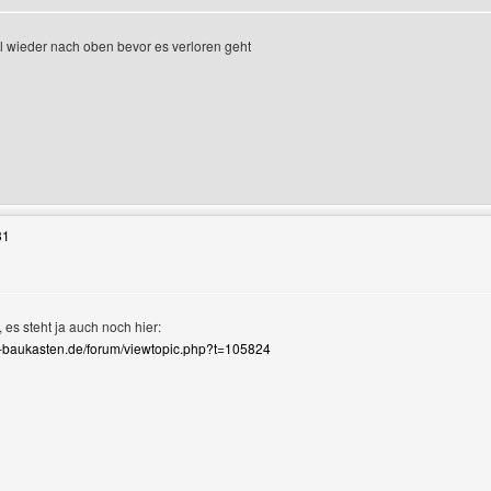
l wieder nach oben bevor es verloren geht
enutzers besuchen: bixx-tv
31
, es steht ja auch noch hier:
-baukasten.de/forum/viewtopic.php?t=105824
Benutzers besuchen: AsgarSerran