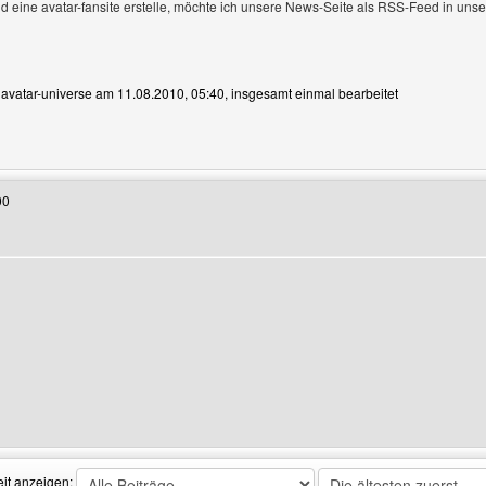
gen
nd eine avatar-fansite erstelle, möchte ich unsere News-Seite als RSS-Feed in un
n avatar-universe am 11.08.2010, 05:40, insgesamt einmal bearbeitet
Benutzers besuchen: avatar-universe
00
n
enutzers besuchen: mein-kids-treff
eit anzeigen: