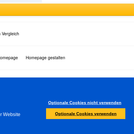
 Vergleich
 Homepage
Homepage gestalten
Türkçe
Optionale Cookies nicht verwenden
Sonstiges
Optionale Cookies verwenden
er Website
Jugendschutz
Ermittlungsbehörden
Abuse