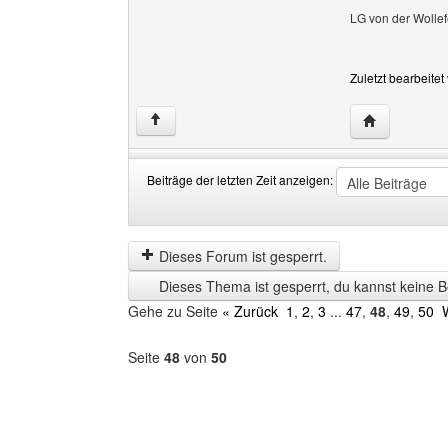
LG von der Wollef
Zuletzt bearbeite
Website dies
↑
Beiträge der letzten Zeit anzeigen:
Beiträge
Order
der
by
letzten
Dieses Forum ist gesperrt.
Zeit
Dieses Thema ist gesperrt, du kannst keine B
anzeigen
Gehe zu Seite
« Zurück
1
,
2
,
3
...
47
,
48
,
49
,
50
Seite
48
von
50