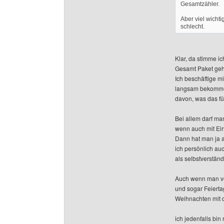
Gesamtzähler.
Aber viel wicht
schlecht.
Klar, da stimme i
Gesamt Paket geht
Ich beschäftige m
langsam bekomme
davon, was das fü
Bei allem darf man
wenn auch mit Ei
Dann hat man ja 
ich persönlich au
als selbstverständ
Auch wenn man ve
und sogar Feierta
Weihnachten mit 
ich jedenfalls bi