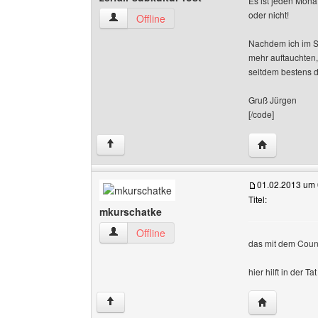
Es ist jeden Mona
oder nicht!
zerfall-subkultur-rost Benutzer-Profile anzeigen
Offline
Nachdem ich im Se
mehr auftauchten,
seitdem bestens d
Gruß Jürgen
[/code]
Website diese
↑
01.02.2013 um 
Titel:
mkurschatke
mkurschatke Benutzer-Profile anzeigen
Offline
das mit dem Counte
hier hilft in der T
Website dies
↑