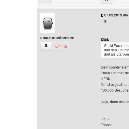
01.03.2013 um 
Titel:
amazonasbecken
Zitat:
amazonasbecken Benutzer-Profile anzeigen
Offline
Guckt Euch das 
und den Counte
dort als Startwe
Dein counter sieht 
Einen Counter, de
HPBK.
Mir ist es jetzt ha
100.000 Besucher 
Naja, dann mal seh
Gruß
Thobse