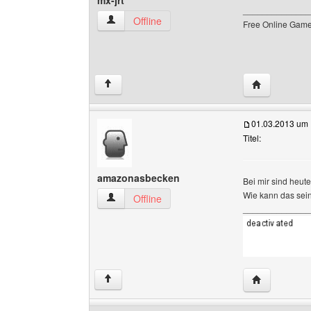
mx-jrt
______________
mx-jrt Benutzer-Profile anzeigen
Offline
Free Online Game
Website dies
↑
01.03.2013 um 
Titel:
amazonasbecken
Bei mir sind heut
Wie kann das sei
amazonasbecken Benutzer-Profile anzeigen
Offline
______________
Website dies
↑