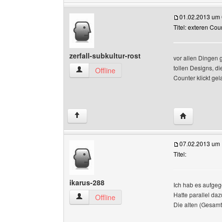
01.02.2013 um 
Titel: exteren Cou
zerfall-subkultur-rost
vor allen Dingen g
tollen Designs, d
zerfall-subkultur-rost Benutzer-Profile anzeigen
Offline
Counter klickt gela
Website diese
↑
07.02.2013 um 
Titel:
ikarus-288
Ich hab es aufgeg
Hatte parallel daz
ikarus-288 Benutzer-Profile anzeigen
Offline
Die alten (Gesam