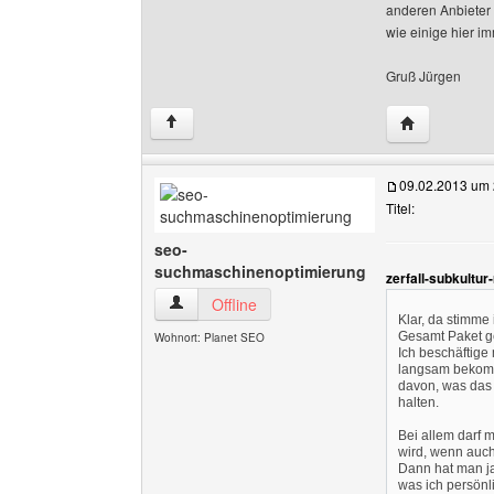
anderen Anbieter
wie einige hier i
Gruß Jürgen
Website diese
↑
09.02.2013 um 
Titel:
seo-
suchmaschinenoptimierung
zerfall-subkultur
seo-suchmaschinenoptimierung Benutzer-Profi
Offline
Klar, da stimme
Gesamt Paket ge
Wohnort: Planet SEO
Ich beschäftige
langsam bekom
davon, was das 
halten.
Bei allem darf 
wird, wenn auc
Dann hat man ja
was ich persönl