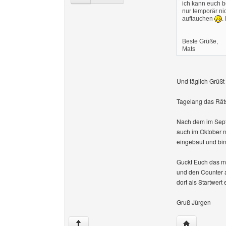
ich kann euch b
nur temporär nic
auftauchen
.
Beste Grüße,
Mats
Und täglich Grüßt
Tagelang das Räts
Nach dem im Sept
auch im Oktober n
eingebaut und bin
Guckt Euch das ma
und den Counter 
dort als Startwert
Gruß Jürgen
Website diese
↑