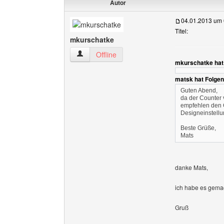
Autor
04.01.2013 um 
Titel:
mkurschatke
mkurschatke Benutzer-Profile anzeigen
Offline
mkurschatke hat
matsk hat Folge
Guten Abend,
da der Counter 
empfehlen den C
Designeinstell
Beste Grüße,
Mats
danke Mats,
ich habe es gemac
Gruß