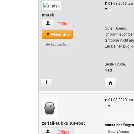
01.03.2013 um 
Titel:
matsk
matsk Benutzer-Profile anzeigen
Offline
Guten Abend,
Premium
ich kann euch ber
temporär nicht an
Support-Team
Ein kleiner Bug, 
Beste Grüße,
Mats
Website dies
↑
01.03.2013 um 
Titel:
zerfall-subkultur-rost
matsk hat Folge
zerfall-subkultur-rost Benutzer-Profile anzeigen
Offline
Guten Abend,