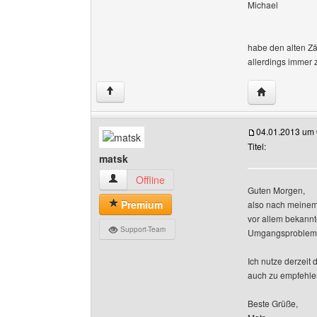
Michael
habe den alten Zä
allerdings immer 
Website dies
↑
04.01.2013 um 
Titel:
matsk
matsk Benutzer-Profile anzeigen
Offline
Guten Morgen,
Premium
also nach meinem 
vor allem bekannt
Support-Team
Umgangsproblem is
Ich nutze derzeit
auch zu empfehle
Beste Grüße,