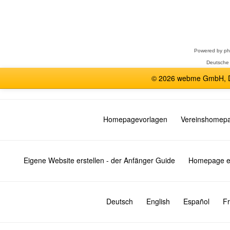
Forum
auswählen
Powered by
p
Deutsche
© 2026 webme GmbH, De
Homepagevorlagen
Vereinshomep
Eigene Website erstellen - der Anfänger Guide
Homepage er
Deutsch
English
Español
Fr