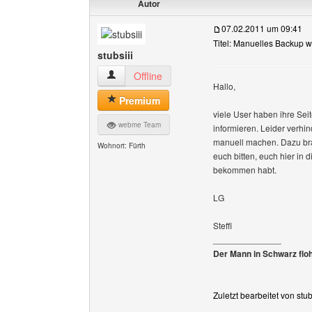
Autor
07.02.2011 um 09:41
Titel: Manuelles Backup
stubsiii
stubsiii Benutzer-Profile anzeigen
Offline
Hallo,
Premium
viele User haben ihre Se
webme Team
informieren. Leider verhin
manuell machen. Dazu brau
Wohnort: Fürth
euch bitten, euch hier i
bekommen habt.
LG
Steffi
______________
Der Mann in Schwarz flo
Zuletzt bearbeitet von stu