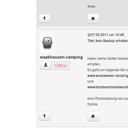
Anke
Website dieses Benu
↑
07.02.2011 um 10:49
Titel: kein Backup erhalte
waakhausen-camping
Habe meine Seiten bearbe
erhalten.
waakhausen-camping Benutzer-Profile anzeig
Offline
Es geht um folgende Hp`s
www.worpswede-camping
und
www.bootssachverstaendi
eine Rückmeldung von eu
Danke
Website dieses Ben
↑