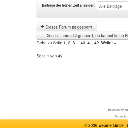
Beiträge der letzten Zeit anzeigen:
Beiträge
Order
der
by
letzten
Dieses Forum ist gesperrt.
Zeit
Dieses Thema ist gesperrt, du kannst keine B
anzeigen
Gehe zu Seite
1
,
2
,
3
...
40
,
41
,
42
Weiter »
Seite
1
von
42
Forum
auswählen
Powered by
p
Deutsche
© 2026 webme GmbH, De