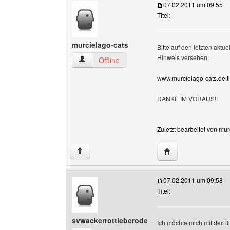
07.02.2011 um 09:55
Titel:
murcielago-cats
Bitte auf den letzten akt
Hinweis versehen.
murcielago-cats Benutzer-Profile anzeigen
Offline
www.murcielago-cats.de.tl
DANKE IM VORAUS!!
Zuletzt bearbeitet von mu
Website dieses Benu
↑
07.02.2011 um 09:58
Titel:
svwackerrottleberode
Ich möchte mich mit der B