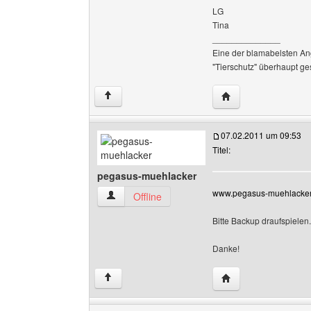
LG
Tina
______________
Eine der blamabelsten An
"Tierschutz" überhaupt g
Website dieses Benu
↑
07.02.2011 um 09:53
Titel:
pegasus-muehlacker
www.pegasus-muehlacker
pegasus-muehlacker Benutzer-Profile anzeige
Offline
Bitte Backup draufspielen.
Danke!
Website dieses Ben
↑