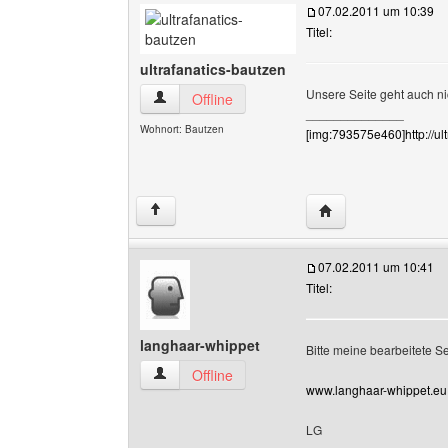
07.02.2011 um 10:39
Titel:
ultrafanatics-bautzen
Unsere Seite geht auch nic
ultrafanatics-bautzen Benutzer-Profile anzeige
Offline
______________
Wohnort: Bautzen
[img:793575e460]http://ul
Website dieses Benu
↑
07.02.2011 um 10:41
Titel:
langhaar-whippet
Bitte meine bearbeitete S
langhaar-whippet Benutzer-Profile anzeigen
Offline
www.langhaar-whippet.eu
LG