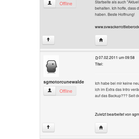
Startseite als auch "Aktu
svwackerrottleberode Benutzer-Profile anzeig
Offline
behalten. Ich hoffe, dass
haben. Beste Hoffnung!
www.svwackerrottleberode
Website dieses Benu
↑
07.02.2011 um 09:58
Titel:
sgmotorcunewalde
Ich habe bei mir keine ne
ich im Extra das Intro ver
sgmotorcunewalde Benutzer-Profile anzeigen
Offline
auf das Backup??? Seit de
Zuletzt bearbeitet von s
Website dieses Ben
↑