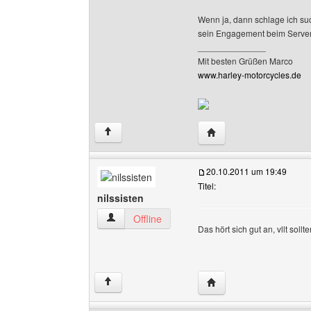
Wenn ja, dann schlage ich su
sein Engagement beim Server
______________
Mit besten Grüßen Marco
www.harley-motorcycles.de
Website dieses Benutz
↑
20.10.2011 um 19:49
Titel:
nilssisten
nilssisten Benutzer-Profile anzeigen
Offline
Das hört sich gut an, vllt sol
Website dieses Benutze
↑