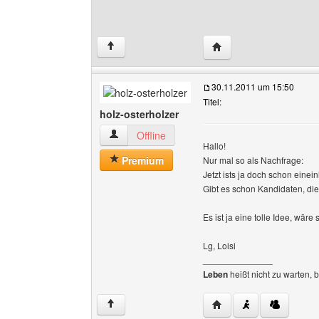
Website dieses Benutze
↑
30.11.2011 um 15:50
Titel:
holz-osterholzer
holz-osterholzer Benutzer-Profile anzeigen
Offline
Hallo!
Premium
Nur mal so als Nachfrage:
Jetzt ists ja doch schon einei
Gibt es schon Kandidaten, d
Es ist ja eine tolle Idee, wäre
Lg, Loisi
______________
Leben
heißt nicht zu warten, 
Website dieses Benutze
↑