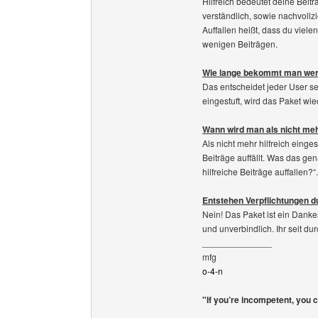
Hilfreich bedeutet deine Beit
verständlich, sowie nachvollz
Auffallen heißt, dass du viele
wenigen Beiträgen.
Wie lange bekommt man wer
Das entscheidet jeder User sel
eingestuft, wird das Paket wi
Wann wird man als nicht mehr
Als nicht mehr hilfreich einge
Beiträge auffällt. Was das ge
hilfreiche Beiträge auffallen?“.
Entstehen Verpflichtungen d
Nein! Das Paket ist ein Dank
und unverbindlich. Ihr seit dur
______________
mfg
o-4-n
"If you’re incompetent, you 