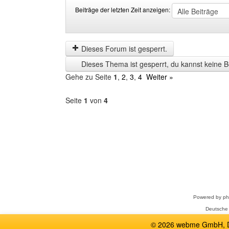
Beiträge der letzten Zeit anzeigen:
Beiträge
Order
der
by
letzten
Dieses Forum ist gesperrt.
Zeit
Dieses Thema ist gesperrt, du kannst keine B
anzeigen
Gehe zu Seite
1
,
2
,
3
,
4
Weiter »
Seite
1
von
4
Forum
auswählen
Powered by
p
Deutsche
© 2026 webme GmbH, De