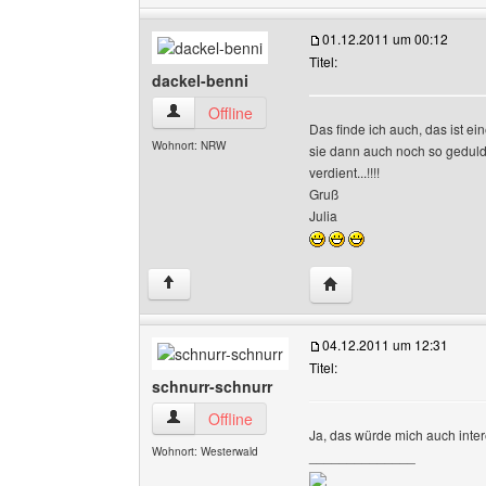
01.12.2011 um 00:12
Titel:
dackel-benni
dackel-benni Benutzer-Profile anzeigen
Offline
Das finde ich auch, das ist ei
Wohnort: NRW
sie dann auch noch so geduld
verdient...!!!!
Gruß
Julia
Website dieses Benutze
↑
04.12.2011 um 12:31
Titel:
schnurr-schnurr
schnurr-schnurr Benutzer-Profile anzeigen
Offline
Ja, das würde mich auch inte
Wohnort: Westerwald
______________