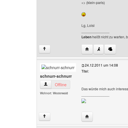
=> (klein-paris)
Lg, Loisi
______________
Leben
heißt nicht zu warten, 
Website dieses Benutze
↑
24.12.2011 um 14:08
Titel:
schnurr-schnurr
schnurr-schnurr Benutzer-Profile anzeigen
Offline
Das würde mich auch interess
Wohnort: Westerwald
______________
Website dieses Benutze
↑