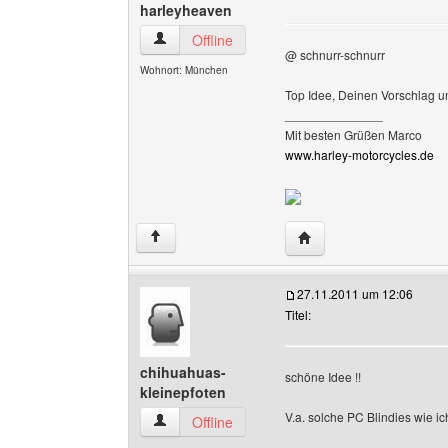
harleyheaven
harleyheaven Benutzer-Profile anzeigen
Offline
@ schnurr-schnurr
Wohnort: München
Top Idee, Deinen Vorschlag un
______________
Mit besten Grüßen Marco
www.harley-motorcycles.de
Website dieses Benutz
↑
27.11.2011 um 12:06
Titel:
chihuahuas-
schöne Idee !!
kleinepfoten
V.a. solche PC Blindies wie ich
chihuahuas-kleinepfoten Benutzer-Profile anze
Offline