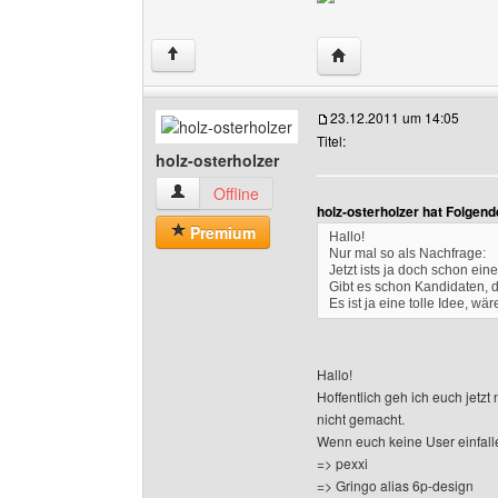
Website dieses Benutze
↑
23.12.2011 um 14:05
Titel:
holz-osterholzer
holz-osterholzer Benutzer-Profile anzeigen
Offline
holz-osterholzer hat Folgen
Premium
Hallo!
Nur mal so als Nachfrage:
Jetzt ists ja doch schon ein
Gibt es schon Kandidaten, 
Es ist ja eine tolle Idee, wä
Hallo!
Hoffentlich geh ich euch jetzt
nicht gemacht.
Wenn euch keine User einfalle
=> pexxi
=> Gringo alias 6p-design