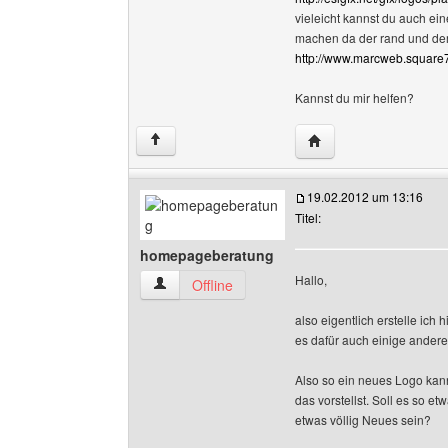
vieleicht kannst du auch e
machen da der rand und der 
http://www.marcweb.squar
Kannst du mir helfen?
Website dieses Benut
↑
19.02.2012 um 13:16
Titel:
homepageberatung
Hallo,
homepageberatung Benutzer-Profile anzeigen
Offline
also eigentlich erstelle ich
es dafür auch einige ander
Also so ein neues Logo kann
das vorstellst. Soll es so e
etwas völlig Neues sein?