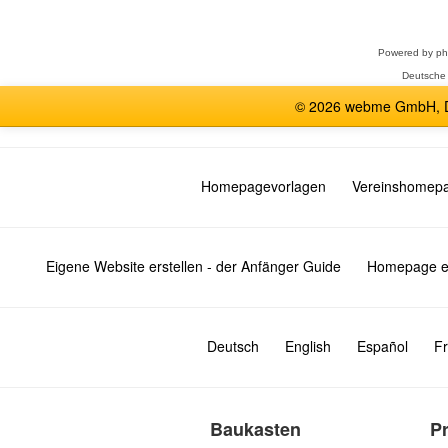
auswählen
Powered by
p
Deutsche
© 2026 webme GmbH, De
Homepagevorlagen
Vereinshomep
Eigene Website erstellen - der Anfänger Guide
Homepage er
Deutsch
English
Español
Fr
Baukasten
P