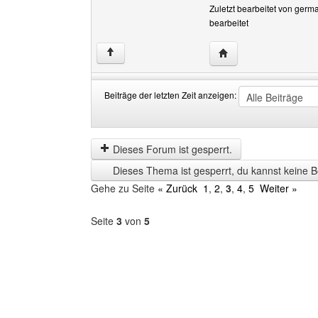
Zuletzt bearbeitet von germ
bearbeitet
Website dieses Benut
↑
Beiträge der letzten Zeit anzeigen:
Beiträge
Order
der
by
letzten
Dieses Forum ist gesperrt.
Zeit
Dieses Thema ist gesperrt, du kannst keine B
anzeigen
Gehe zu Seite
« Zurück
1
,
2
,
3
,
4
,
5
Weiter »
Seite
3
von
5
Forum