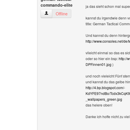
commando-elite
ja das sieht schon mal sup
german-tactical-commando-elite Benutzer-Prof
Offline
kannst du irgendwie denn vo
title: German Tactical Comm
Und kannst du denn hintergr
http://www.consoles.net/de
vileicht einmal so das es si
oder so hier ein bsp:
http:/
DPFinnen01.jpg
)
und noch vieleicht Fünf ster
und kannst du das gelbe hi
http://4.bp.blogspot.com/-
KdYFE97ndBo/Tcdx3kCqK9
_wallpapers_green.jpg
das helere oben!
Danke ich hoffe nicht zu viel 