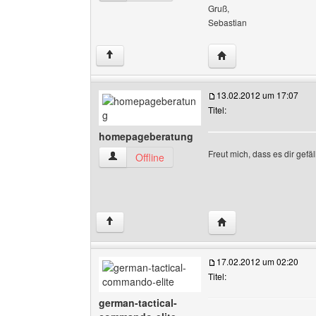
Gruß,
Sebastian
Website dieses Benut
↑
13.02.2012 um 17:07
Titel:
homepageberatung
Freut mich, dass es dir gefäl
homepageberatung Benutzer-Profile anzeigen
Offline
Website dieses Benu
↑
17.02.2012 um 02:20
Titel:
german-tactical-