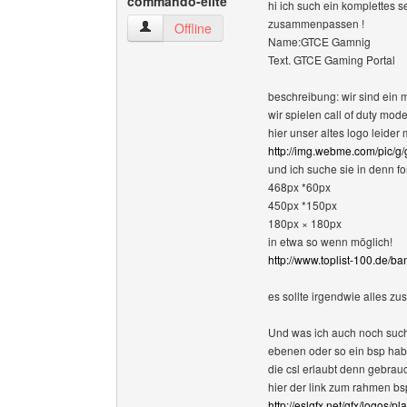
commando-elite
hi ich such ein komplettes 
zusammenpassen !
german-tactical-commando-elite Benutzer-Prof
Offline
Name:GTCE Gamnig
Text. GTCE Gaming Portal
beschreibung: wir sind ein 
wir spielen call of duty mod
hier unser altes logo leider 
http://img.webme.com/pic/g
und ich suche sie in denn f
468px *60px
450px *150px
180px × 180px
in etwa so wenn möglich!
http://www.toplist-100.de/ban
es sollte irgendwie alles 
Und was ich auch noch such 
ebenen oder so ein bsp habe
die csl erlaubt denn gebrau
hier der link zum rahmen bs
http://eslgfx.net/gfx/logos