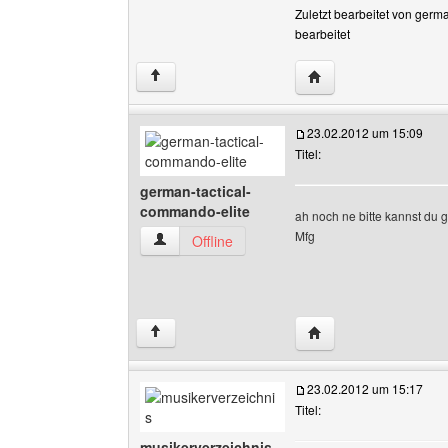
Zuletzt bearbeitet von germ
bearbeitet
Website dieses Benut
↑
23.02.2012 um 15:09
Titel:
german-tactical-
commando-elite
ah noch ne bitte kannst du
Mfg
german-tactical-commando-elite Benutzer-Prof
Offline
Website dieses Benut
↑
23.02.2012 um 15:17
Titel:
musikerverzeichnis