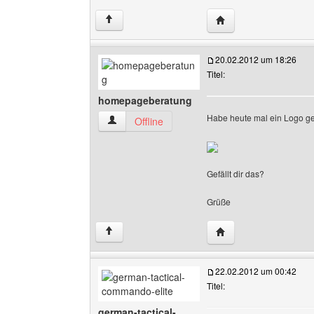
Website dieses Benut
↑
20.02.2012 um 18:26
Titel:
homepageberatung
Habe heute mal ein Logo g
homepageberatung Benutzer-Profile anzeigen
Offline
Gefällt dir das?
Grüße
Website dieses Benu
↑
22.02.2012 um 00:42
Titel:
german-tactical-