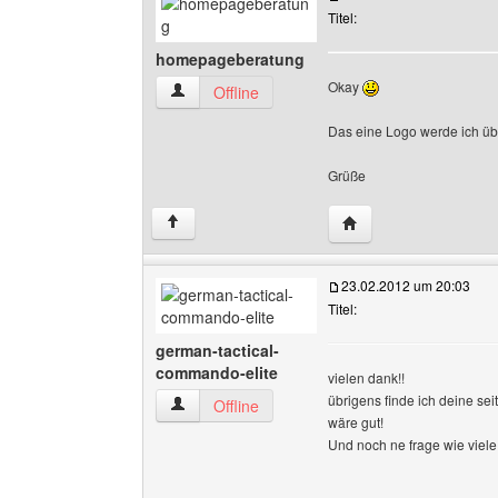
Titel:
homepageberatung
Okay
homepageberatung Benutzer-Profile anzeigen
Offline
Das eine Logo werde ich üb
Grüße
Website dieses Benu
↑
23.02.2012 um 20:03
Titel:
german-tactical-
commando-elite
vielen dank!!
übrigens finde ich deine sei
german-tactical-commando-elite Benutzer-Prof
Offline
wäre gut!
Und noch ne frage wie viele