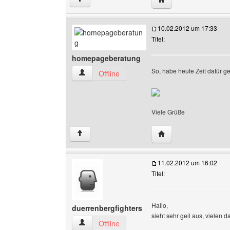
10.02.2012 um 17:33
Titel:
homepageberatung
So, habe heute Zeit dafür 
homepageberatung Benutzer-Profile anzeigen
Offline
Viele Grüße
Website dieses Benu
↑
11.02.2012 um 16:02
Titel:
Hallo,
duerrenbergfighters
sieht sehr geil aus, vielen 
duerrenbergfighters Benutzer-Profile anzeigen
Offline