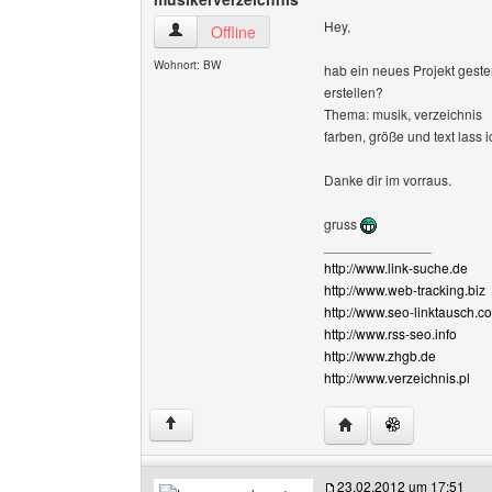
Hey,
musikerverzeichnis Benutzer-Profile anzeigen
Offline
Wohnort: BW
hab ein neues Projekt geste
erstellen?
Thema: musik, verzeichnis
farben, größe und text lass i
Danke dir im vorraus.
gruss
______________
http://www.link-suche.de
http://www.web-tracking.biz
http://www.seo-linktausch.c
http://www.rss-seo.info
http://www.zhgb.de
http://www.verzeichnis.pl
Website dieses Benut
↑
23.02.2012 um 17:51