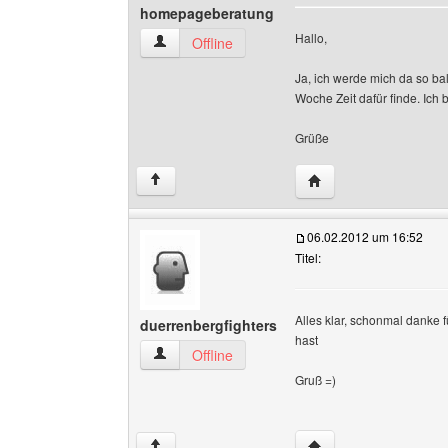
homepageberatung
Hallo,
homepageberatung Benutzer-Profile anzeigen
Offline
Ja, ich werde mich da so ba
Woche Zeit dafür finde. Ic
Grüße
Website dieses Benu
↑
06.02.2012 um 16:52
Titel:
Alles klar, schonmal danke
duerrenbergfighters
hast
duerrenbergfighters Benutzer-Profile anzeigen
Offline
Gruß =)
Website dieses Benut
↑