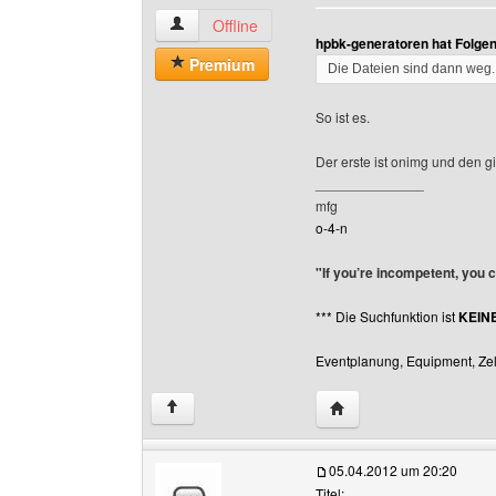
o-4-n Benutzer-Profile anzeigen
Offline
hpbk-generatoren hat Folge
Premium
Die Dateien sind dann weg.
So ist es.
Der erste ist onimg und den gi
______________
mfg
o-4-n
"If you’re incompetent, you 
*** Die Suchfunktion ist
KEIN
Eventplanung, Equipment, Zelt
Website dieses Benutze
↑
05.04.2012 um 20:20
Titel: