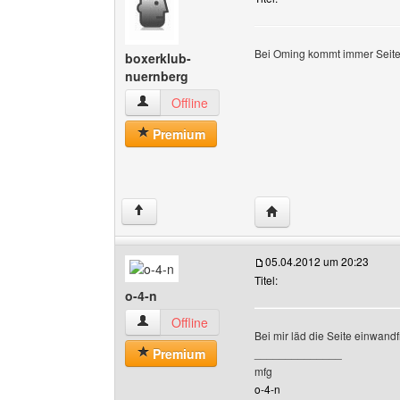
Bei Oming kommt immer Seiten
boxerklub-
nuernberg
boxerklub-nuernberg Benutzer-Profile anzeige
Offline
Premium
Website dieses Benutz
↑
05.04.2012 um 20:23
Titel:
o-4-n
o-4-n Benutzer-Profile anzeigen
Offline
Bei mir läd die Seite einwandf
Premium
______________
mfg
o-4-n