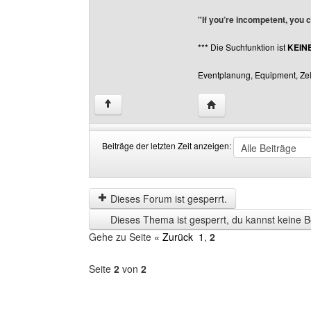
"If you’re incompetent, you 
*** Die Suchfunktion ist
KEIN
Eventplanung, Equipment, Zelt
Website dieses Benutze
↑
Beiträge der letzten Zeit anzeigen:
Beiträge
Order
der
by
letzten
Dieses Forum ist gesperrt.
Zeit
Dieses Thema ist gesperrt, du kannst keine B
anzeigen
Gehe zu Seite
« Zurück
1
,
2
Seite
2
von
2