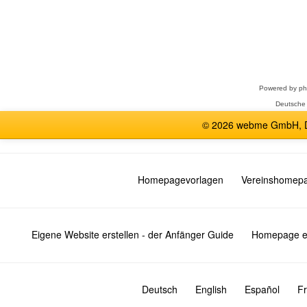
Forum
auswählen
Powered by
p
Deutsche
© 2026 webme GmbH, De
Homepagevorlagen
Vereinshomep
Eigene Website erstellen - der Anfänger Guide
Homepage er
Deutsch
English
Español
Fr