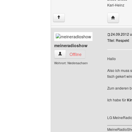
Karl-Heinz
Website di
↑
24.09.2012 
Titel: Respekt
meineradioshow
meineradioshow Benutzer-Profile anzei
Offline
Hallo
Wohnort: Niedersachsen
Also ich muss s
tisch gekert wir
Zum anderen bi
Ich habe für
Ki
LG MeineRadio
____________
MeineRadioShow 