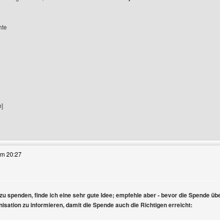
hte
b]
eses Benutzers besuchen: cicekterminal
um 20:27
zu spenden, finde ich eine sehr gute Idee; empfehle aber - bevor die Spende üb
isation zu informieren, damit die Spende auch die Richtigen erreicht: