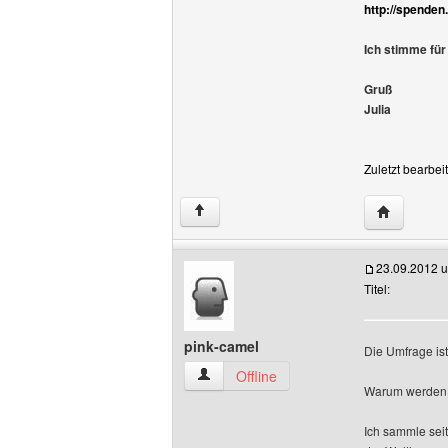
http://spenden
Ich stimme für
Gruß
Julia
Zuletzt bearbei
Website di
↑
23.09.2012 
Titel:
pink-camel
Die Umfrage is
pink-camel Benutzer-Profile anzeigen
Offline
Warum werden n
Ich sammle seit