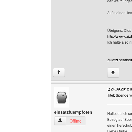
der Welthungerh
Auf meiner Hom
Übrigens: Dies
http://www.dzi.d
Ich halte also 
Zuletzt bearbei
Website di
↑
24.09.2012 
Titel: Spende
einsatzfuer4pfoten
Hallo, da ich se
Bezug auf Spen
einsatzfuer4pfoten Benutzer-Profile an
Offline
einer Tierschu
Liebe Grüße