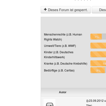
Dieses Forum ist gesperrt.
Diese
Menschenrechte (z.B. Human
7%
Rights Watch)
Umwelt/Tiere (z.B. WWF)
Kinder (z.B. Deutsches
Kinderhilfswerk)
Kranke (z.B. Deutsche Krebshilfe)
1
Bedürftige (z.B. Caritas)
9%
Autor
23.09.2012 
Titel: