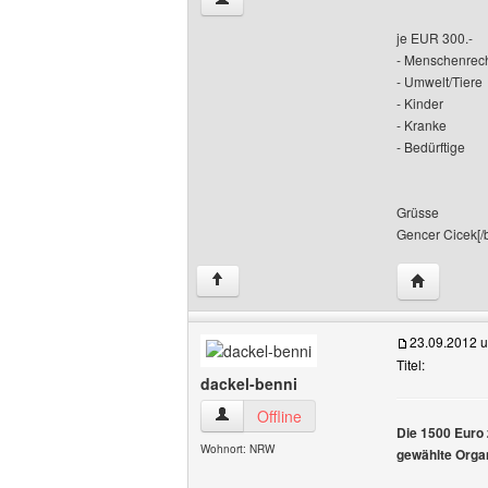
je EUR 300.-
- Menschenrec
- Umwelt/Tiere
- Kinder
- Kranke
- Bedürftige
Grüsse
Gencer Cicek[/
Website di
↑
23.09.2012 
Titel:
dackel-benni
dackel-benni Benutzer-Profile anzeigen
Offline
Die 1500 Euro 
Wohnort: NRW
gewählte Organ