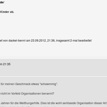
.de/
 Kinder ab.
tet von dackel-benni am 23.09.2012, 21:36, insgesamt 2-mal bearbeitet
eses Benutzers besuchen: dackel-benni
um 21:35
t für meinen Geschmack etwas "schawmmig".
icht im Vorfeld Organisationen benannt?
 Jahren für die Welthungerhife. Dies ist die wohl seriöseste Organisation dieser A