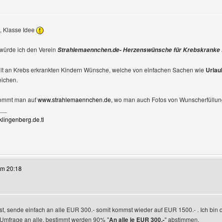
, Klasse Idee
gen
würde ich den Verein
Strahlemaennchen.de- Herzenswünsche für Krebskranke 
üllt an Krebs erkrankten Kindern Wünsche, welche von einfachen Sachen wie
Urlau
eichen.
kommt man auf
www.strahlemaennchen.de,
wo man auch Fotos von Wunscherfüllung
__
klingenberg.de.tl
eses Benutzers besuchen: lars-klingenberg
um 20:18
, sende einfach an alle EUR 300.- somit kommst wieder auf EUR 1500.- . Ich bin d
Umfrage an alle, bestimmt werden 90% "
An alle je EUR 300.-
" abstimmen.