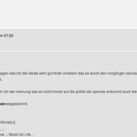
eses Benutzers besuchen: einsatzfuer4pfoten
um 07:20
gen
agen das ich die Geste sehr gut finde vorallem das es durch den vorgänger verurs
d.
n ich der meinung das es nicht immer auf die größe der spende ankommt auch k
nder
abgestümmt.
Show[/u]
__
.:. Music for Life...