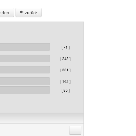
orten.
zurück
[ 71 ]
[ 243 ]
[ 331 ]
[ 162 ]
[ 85 ]
Antworten mit Zitat