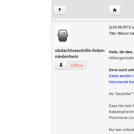
Website di
↑
24.09.2012 
Titel: Warum ha
obdachlosenhilfe-linker-
Hallo, die Idee
niederrhein
Hilfsorganisati
obdachlosenhilfe-linker-niederrhein Ben
Offline
Denn auch unte
Dabei werden im
hierzulande bei
Als "bezahlter" 
Dass hier kein 
Katastrophenhil
Prominente und n
Nur wer unterst