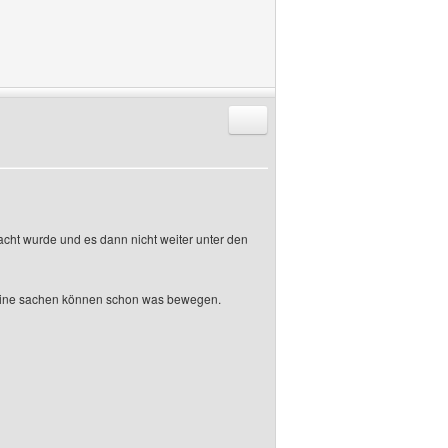
Antworten mit Zitat
acht wurde und es dann nicht weiter unter den
leine sachen können schon was bewegen.