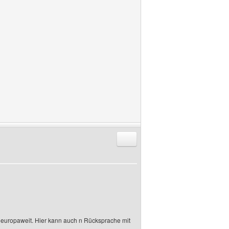
Antworten mit Zitat
rt europaweit. Hier kann auch n Rücksprache mit