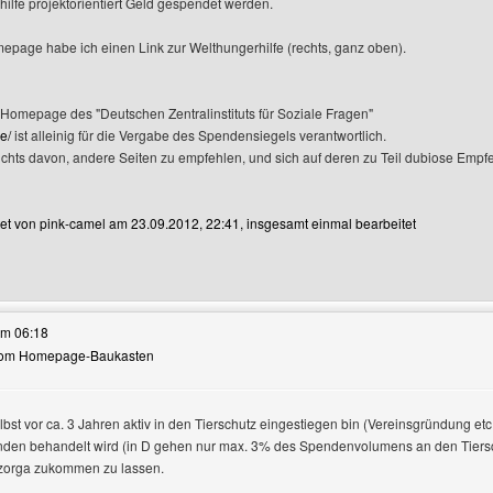
ilfe projektorientiert Geld gespendet werden.
epage habe ich einen Link zur Welthungerhilfe (rechts, ganz oben).
 Homepage des "Deutschen Zentralinstituts für Soziale Fragen"
e/
ist alleinig für die Vergabe des Spendensiegels verantwortlich.
nichts davon, andere Seiten zu empfehlen, und sich auf deren zu Teil dubiose Emp
tet von pink-camel am 23.09.2012, 22:41, insgesamt einmal bearbeitet
eses Benutzers besuchen: pink-camel
um 06:18
 vom Homepage-Baukasten
lbst vor ca. 3 Jahren aktiv in den Tierschutz eingestiegen bin (Vereinsgründung etc.)
den behandelt wird (in D gehen nur max. 3% des Spendenvolumens an den Tierschut
zeigen
tzorga zukommen zu lassen.