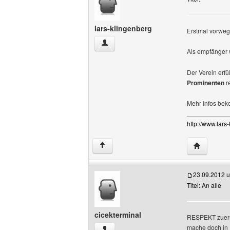
lars-klingenberg
Erstmal vorweg
lars-klingenberg Benutzer-Profile anzei
Als empfänger 
Der Verein erf
Prominenten
r
Mehr Infos be
____________
http://www.lars-
Website di
↑
23.09.2012 
Titel: An alle
cicekterminal
RESPEKT zuerst
mache doch in 
cicekterminal Benutzer-Profile anzeigen