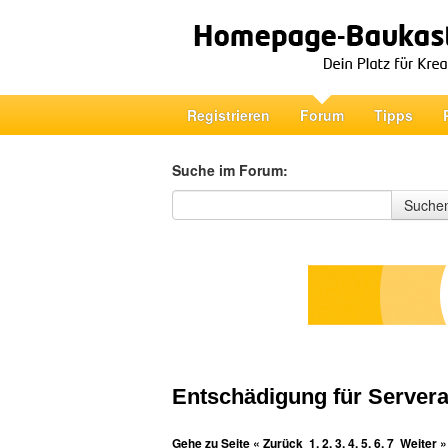
Registrieren
Forum
Tipps
Suche im Forum:
Suche im Forum
Suche
Entschädigung für Servera
Gehe zu Seite
« Zurück
1
,
2
,
3
,
4
,
5
,
6
,
7
Weiter »