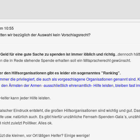
eses Benutzers besuchen: meineradioshow
um 10:55
tten wir bezüglich der Auswahl kein Vorschlagsrecht?
, Geld für eine gute Sache zu spenden ist immer löblich und richtig
...dennoch hät
on die in Rede stehende Spende erhalten soll ein Mitspracherecht gewünscht.
utzer-Profile anzeigen
r den Hilfsorganisationen gibt es leider ein sogenanntes "Ranking".
mer die privilegiert, die auch als vorgeschlagene Organisationen genannt sind. Kl
 den Ärmsten der Armen -ausschließlich ehrenamtlich- Hilfe leisten, bleiben fast i
Helfer kann jeder Hilfe leisten.
falscher Eindruck entsteht, die großen Hilfsorganisationen sind wichtig und gut. Das 
fe usw. natürlich auch. Es gibt hierfür unzähliche Fernseh-Spenden-Gala´s, unzäh
icht zuletzt Politiker. Alles ok.
üzt die kleinen, vor Ort tätigen Helfer? Einige wenige!