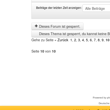
Beiträge der letzten Zeit anzeigen:
Beiträge
Order
der
by
letzten
Dieses Forum ist gesperrt.
Zeit
Dieses Thema ist gesperrt, du kannst keine B
anzeigen
Gehe zu Seite
« Zurück
1
,
2
,
3
,
4
,
5
,
6
,
7
,
8
,
9
,
10
Seite
10
von
10
Forum
auswählen
Powered by
p
Deutsche