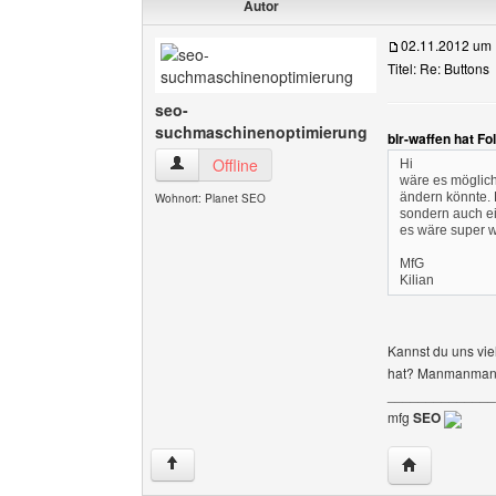
Autor
02.11.2012 um 
Titel: Re: Buttons
seo-
suchmaschinenoptimierung
blr-waffen hat F
seo-suchmaschinenoptimierung Benutzer-Profi
Offline
Hi
wäre es möglich
ändern könnte. D
Wohnort: Planet SEO
sondern auch ein
es wäre super w
MfG
Kilian
Kannst du uns vie
hat? Manmanman
______________
mfg
SEO
Website dies
↑