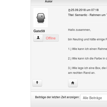
Autor
25.09.2018 um 07:18
Titel: Semantic - Rahmen um T
Hallo zusammen,
Gate59
Gate59 Benutzer-Profile anzeigen
Offline
bin Neuling und hätte einige
1.) Wie kann ich einen Rahme
2.) Wie kann ich die Farbe in
3.) Wie lege ich eine Box, di
am rechten Rand an.
Website dieses Benutz
↑
Beiträge der letzten Zeit anzeigen:
Beiträge
Order