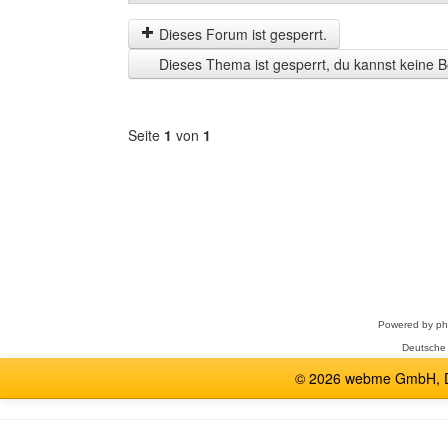
der
by
letzten
Dieses Forum ist gesperrt.
Zeit
Dieses Thema ist gesperrt, du kannst keine B
anzeigen
Seite
1
von
1
Forum
auswählen
Powered by
p
Deutsche
© 2026 webme GmbH, De