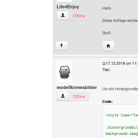
Life4Enjoy
Hallo
Life4Enjoy Benutzer-Profile anzeigen
Offline
Diese Anfrage würde 
Gruß
Website dieses 
↑
17.12.2018 um 11:
Titel:
modellkirmesbilder
Um ein Hintergrundbi
modellkirmesbilder Benutzer-Profile an
Offline
Code:
<style type="te
.hintergrundbil
background-imag