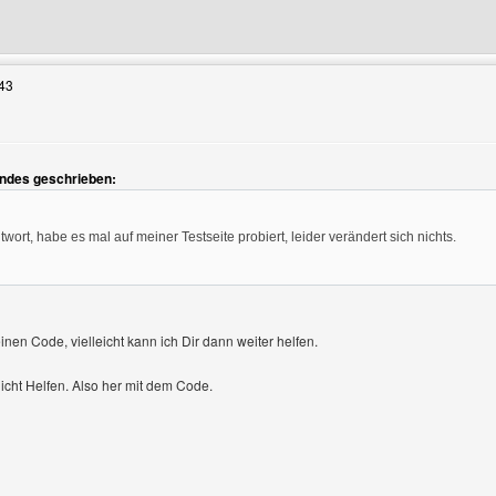
Benutzers besuchen: Life4Enjoy
43
endes geschrieben:
zeigen
wort, habe es mal auf meiner Testseite probiert, leider verändert sich nichts.
einen Code, vielleicht kann ich Dir dann weiter helfen.
icht Helfen. Also her mit dem Code.
Benutzers besuchen: modellkirmesbilder