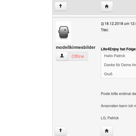
Website dieses 
↑
18.12.2018 um 12:
Titel:
modellkirmesbilder
Life4Enjoy hat Folg
modellkirmesbilder Benutzer-Profile an
Offline
Hallo Patrick
Danke für Deine Ant
Gruß
Poste bitte erstmal d
Ansonsten kann ich n
LG, Patrick
Website dieses 
↑