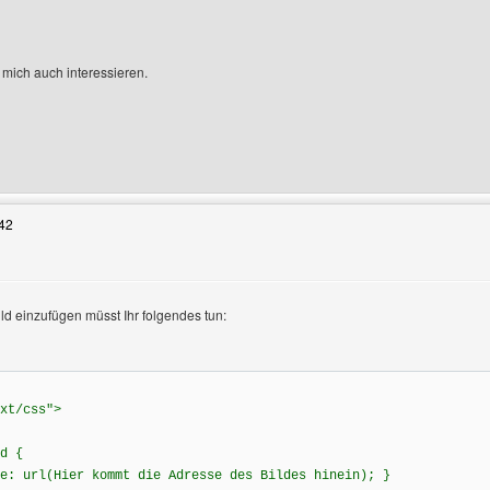
mich auch interessieren.
Benutzers besuchen: Life4Enjoy
42
ld einzufügen müsst Ihr folgendes tun:
zeigen
xt/css">
d {
e: url(Hier kommt die Adresse des Bildes hinein); }