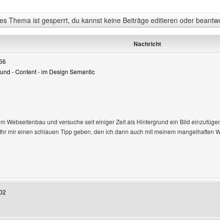
s Thema ist gesperrt, du kannst keine Beiträge editieren oder beantw
Nachricht
56
rgrund - Content - im Design Semantic
m Webseitenbau und versuche seit einiger Zeit als Hintergrund ein Bild einzufügen 
 Ihr mir einen schlauen Tipp geben, den ich dann auch mit meinem mangelhaften
Benutzers besuchen: ullikate
02