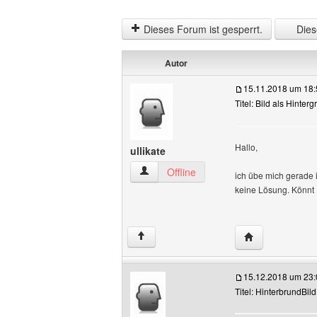
Dieses Forum ist gesperrt.
Diese
Autor
15.11.2018 um 18:
Titel: Bild als Hinte
Hallo,
ullikate
ullikate Benutzer-Profile anzeigen
Offline
ich übe mich gerade i
keine Lösung. Könnt
Website dieses 
↑
15.12.2018 um 23:
Titel: HinterbrundBild