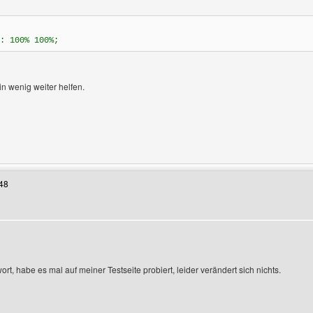
: 100% 100%;
in wenig weiter helfen.
Benutzers besuchen: modellkirmesbilder
48
rt, habe es mal auf meiner Testseite probiert, leider verändert sich nichts.