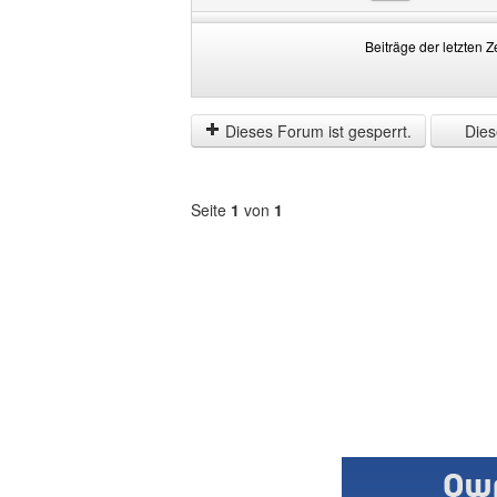
Beiträge der letzten Z
Beiträge
Order
der
by
letzten
Dieses Forum ist gesperrt.
Diese
Zeit
anzeigen
Seite
1
von
1
Forum
auswählen