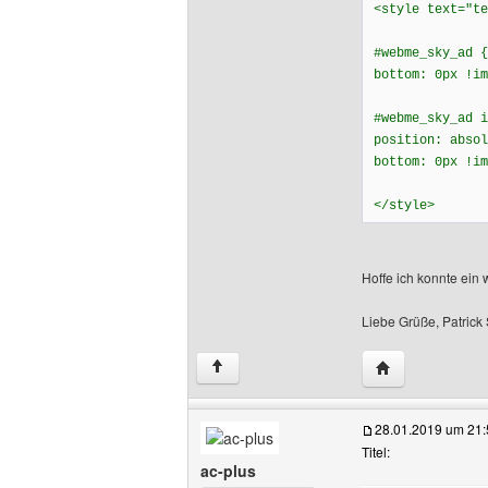
<style text="te
#webme_sky_ad {
bottom: 0px !im
#webme_sky_ad 
position: absol
bottom: 0px !im
</style>
Hoffe ich konnte ein 
Liebe Grüße, Patrick
Website dieses 
↑
28.01.2019 um 21:
Titel:
ac-plus