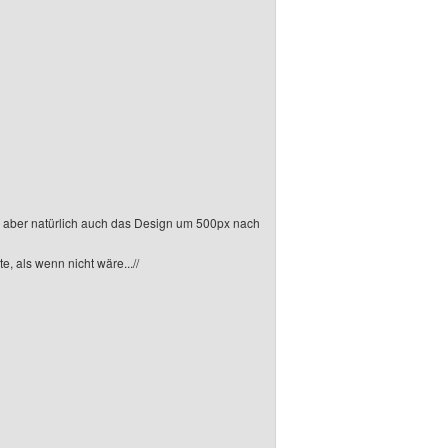
ar, aber natürlich auch das Design um 500px nach
e, als wenn nicht wäre...//