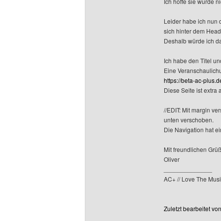
Ich hoffe sie wurde n
Leider habe ich nun 
sich hinter dem Heade
Deshalb würde ich d
Ich habe den Titel un
Eine Veranschaulich
https://beta-ac-plus.de
Diese Seite ist extra
//EDIT: Mit margin ve
unten verschoben.
Die Navigation hat ein
Mit freundlichen Grü
Oliver
______________
AC+ // Love The Musi
Zuletzt bearbeitet v