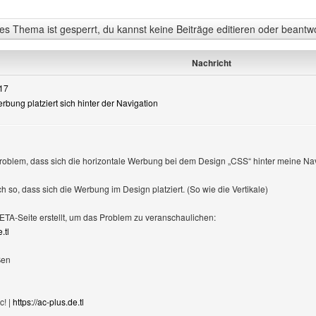
s Thema ist gesperrt, du kannst keine Beiträge editieren oder beantw
Nachricht
17
rbung platziert sich hinter der Navigation
roblem, dass sich die horizontale Werbung bei dem Design „CSS“ hinter meine Navigat
ch so, dass sich die Werbung im Design platziert. (So wie die Vertikale)
BETA-Seite erstellt, um das Problem zu veranschaulichen:
.tl
ßen
c! |
https://ac-plus.de.tl