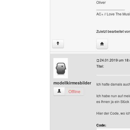
Oliver
______________
AC+ // Love The Musi
Zuletzt bearbeitet v
Website dieses 
↑
24.01.2019 um 18:
Titel:
modellkirmesbilder
Ich hatte damals auc
modellkirmesbilder Benutzer-Profile an
Offline
Ich habe nun auf mein
es Ihnen ja ein Stück 
Hier der Code, wo ic
Code: