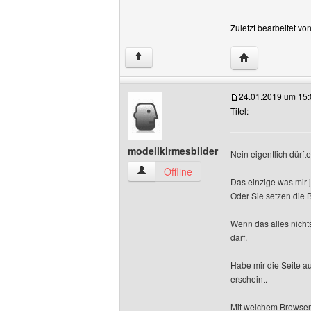
Zuletzt bearbeitet v
Website dieses 
↑
24.01.2019 um 15:
Titel:
modellkirmesbilder
Nein eigentlich dürft
modellkirmesbilder Benutzer-Profile an
Offline
Das einzige was mir j
Oder Sie setzen die 
Wenn das alles nicht
darf.
Habe mir die Seite a
erscheint.
Mit welchem Browser 