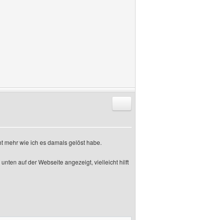
Antworten mit Zitat
t mehr wie ich es damals gelöst habe.
nten auf der Webseite angezeigt, vielleicht hilft