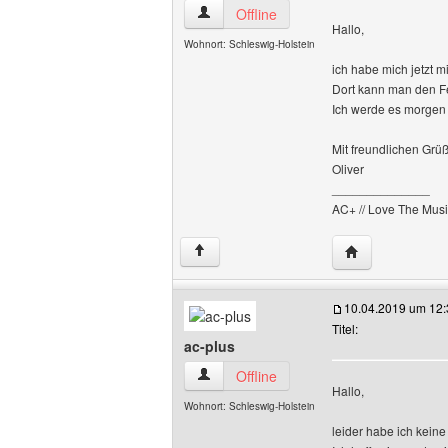
ac-plus Benutzer-Profile anzeigen
Offline
Hallo,
Wohnort: Schleswig-Holstein
ich habe mich jetzt m
Dort kann man den Fe
Ich werde es morgen 
Mit freundlichen Grü
Oliver
______________
AC+ // Love The Musi
Website dieses 
↑
10.04.2019 um 12:
Titel:
ac-plus
ac-plus Benutzer-Profile anzeigen
Offline
Hallo,
Wohnort: Schleswig-Holstein
leider habe ich kein