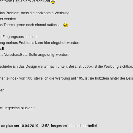
icht vom Papierkorb verschluckt
das Problem, dass die horizontale Werbung
r versteckt.
as Thema gerne noch einmal auffassen
d Eingangspost editiert.
ung meines Problems kann hier eingeholt werden:
.tl
 als Vorschau/Beta-Seite angefertigt worden.
rschiebe ich das Design weiter nach unten. Bei z. B. 500px ist die Werbung sichtb
en z-index von 100, stelle ich die Werbung auf 105, ist sie trotzdem hinter der Leist
ßen
c! |
https://ac-plus.de.tl
on ac-plus am 10.04.2019, 13:52, insgesamt einmal bearbeitet