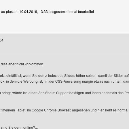
on ac-plus am 10.04.2019, 13:33, insgesamt einmal bearbeitet
Benutzers besuchen: ac-plus
04
e dies aber nicht vorkommen.
zeigen
etzt einfällt ist, wenn Sie den z-index des Sliders höher setzen, damit der Slider au
Box, in dem die Werbung ist, mit der CSS-Anweisung margin etwas nach unten, dami
s bringt, würde ich einen Anruf beim Support betätigen und ihnen nochmals das Prob
uf meinem Tablet, im Google Chrome Browser, angesehen und hier sieht es normal
sind Sie denn online?...