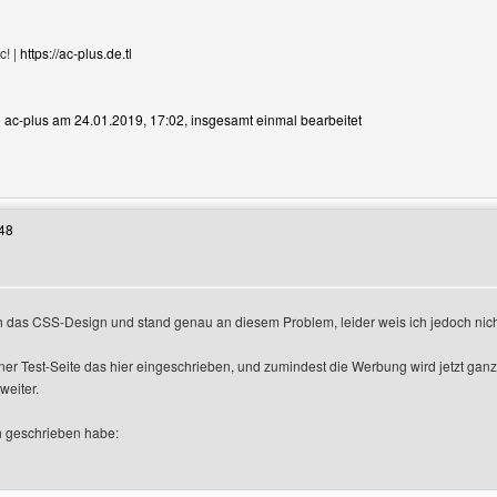
c! |
https://ac-plus.de.tl
on ac-plus am 24.01.2019, 17:02, insgesamt einmal bearbeitet
Benutzers besuchen: ac-plus
48
h das CSS-Design und stand genau an diesem Problem, leider weis ich jedoch nich
zeigen
er Test-Seite das hier eingeschrieben, und zumindest die Werbung wird jetzt ganz u
weiter.
h geschrieben habe: