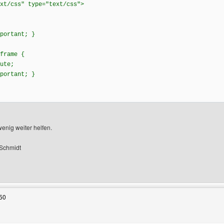
xt/css" type="text/css">
portant; }
iframe {
ute;
portant; }
wenig weiter helfen.
 Schmidt
Benutzers besuchen: modellkirmesbilder
50