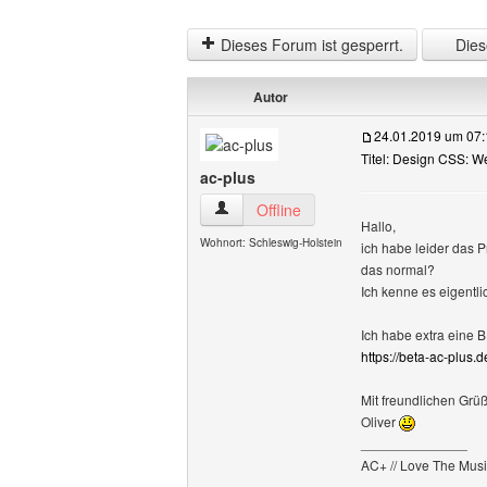
Dieses Forum ist gesperrt.
Diese
Autor
24.01.2019 um 07:
Titel: Design CSS: We
ac-plus
ac-plus Benutzer-Profile anzeigen
Offline
Hallo,
Wohnort: Schleswig-Holstein
ich habe leider das P
das normal?
Ich kenne es eigentli
Ich habe extra eine 
https://beta-ac-plus.de
Mit freundlichen Grü
Oliver
______________
AC+ // Love The Musi