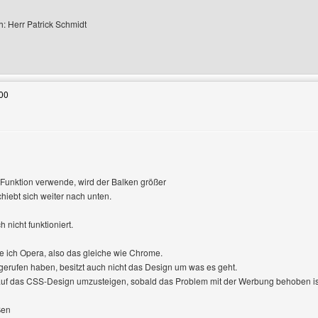
h: Herr Patrick Schmidt
Benutzers besuchen: modellkirmesbilder
00
Funktion verwende, wird der Balken größer
hiebt sich weiter nach unten.
h nicht funktioniert.
 ich Opera, also das gleiche wie Chrome.
fgerufen haben, besitzt auch nicht das Design um was es geht.
 auf das CSS-Design umzusteigen, sobald das Problem mit der Werbung behoben is
ßen