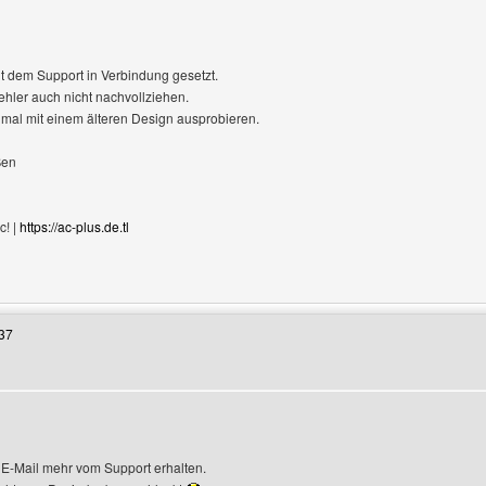
it dem Support in Verbindung gesetzt.
hler auch nicht nachvollziehen.
mal mit einem älteren Design ausprobieren.
ßen
c! |
https://ac-plus.de.tl
Benutzers besuchen: ac-plus
37
e E-Mail mehr vom Support erhalten.