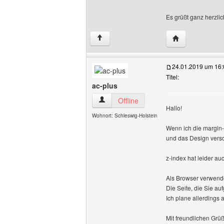
Es grüßt ganz herzlic
Website dieses 
↑
24.01.2019 um 16:
Titel:
ac-plus
ac-plus Benutzer-Profile anzeigen
Offline
Hallo!
Wohnort: Schleswig-Holstein
Wenn ich die margin-
und das Design versc
z-index hat leider auc
Als Browser verwende
Die Seite, die Sie au
Ich plane allerdings
Mit freundlichen Grü