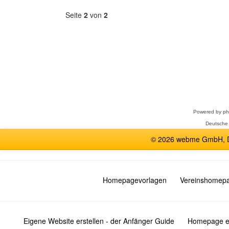
Seite
2
von
2
Forum
auswählen
Powered by
p
Deutsche
© 2026 webme GmbH, De
Homepagevorlagen
Vereinshomep
Eigene Website erstellen - der Anfänger Guide
Homepage er