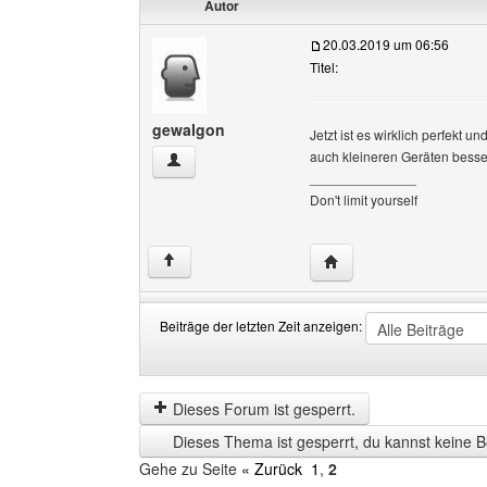
Autor
20.03.2019 um 06:56
Titel:
gewalgon
Jetzt ist es wirklich perfekt 
auch kleineren Geräten besse
gewalgon Benutzer-Profile anzeigen
______________
Don't limit yourself
Website dieses Benutz
↑
Beiträge der letzten Zeit anzeigen:
Beiträge
Order
der
by
letzten
Dieses Forum ist gesperrt.
Zeit
Dieses Thema ist gesperrt, du kannst keine B
anzeigen
Gehe zu Seite
« Zurück
1
,
2