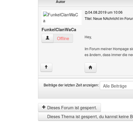
Autor
04.08.2019 um 10:06
Titel: Neue NAchricht im For
FunkelClanWaCa
Hey,
FunkelClanWaCa Benutzer-Profile anzeigen
Offline
Im Forum meiner Hompage sin 
es ändern, dass immer die ne
Website dieses Benutz
↑
Beiträge der letzten Zeit anzeigen:
Beiträge
Order
der
by
letzten
Dieses Forum ist gesperrt.
Zeit
Dieses Thema ist gesperrt, du kannst keine B
anzeigen