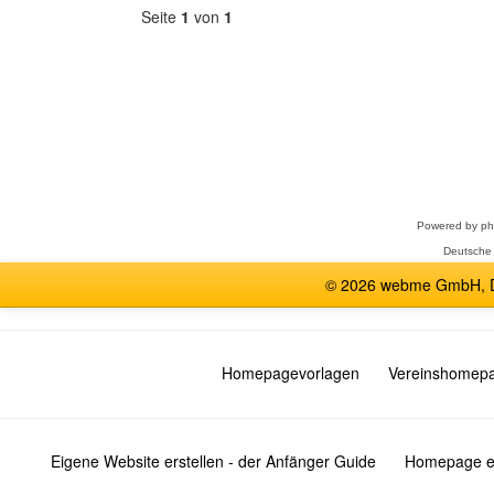
Seite
1
von
1
Forum
auswählen
Powered by
p
Deutsche
© 2026 webme GmbH, De
Homepagevorlagen
Vereinshomep
Eigene Website erstellen - der Anfänger Guide
Homepage er