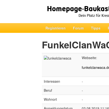
Registrieren
Forum
Tipps
FunkelClanWa
Webseite:
funkelclanwaca.de
Interessen
-
Beruf
-
Wohnort
-
Anmeldungsdatum
03.08.2019 11:16