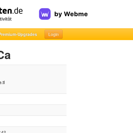
Premium-Upgrades
Login
Ca
.tl
:42