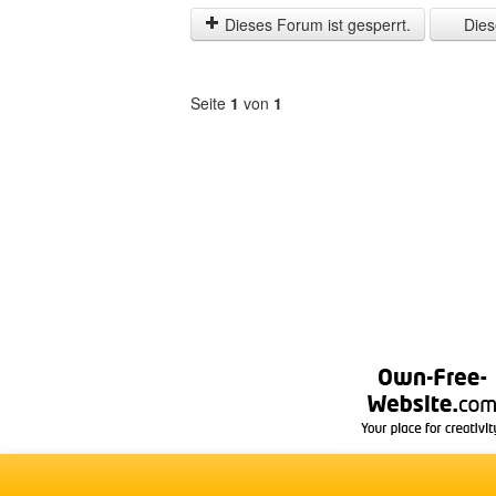
letzten
Dieses Forum ist gesperrt.
Diese
Zeit
anzeigen
Seite
1
von
1
Forum
auswählen