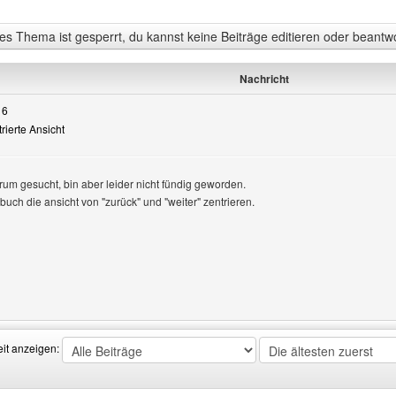
s Thema ist gesperrt, du kannst keine Beiträge editieren oder beantw
Nachricht
16
trierte Ansicht
orum gesucht, bin aber leider nicht fündig geworden.
buch die ansicht von "zurück" und "weiter" zentrieren.
n
Benutzers besuchen: ednukru-eztak
eit anzeigen: