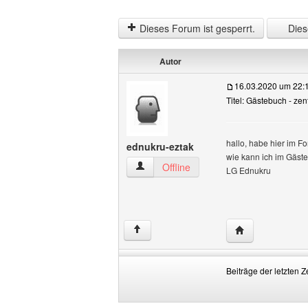
Dieses Forum ist gesperrt.
Diese
Autor
16.03.2020 um 22:
Titel: Gästebuch - zen
hallo, habe hier im F
ednukru-eztak
wie kann ich im Gäste
ednukru-eztak Benutzer-Profile anzeige
Offline
LG Ednukru
Website dieses 
↑
Beiträge der letzten Z
Beiträge
Order
der
by