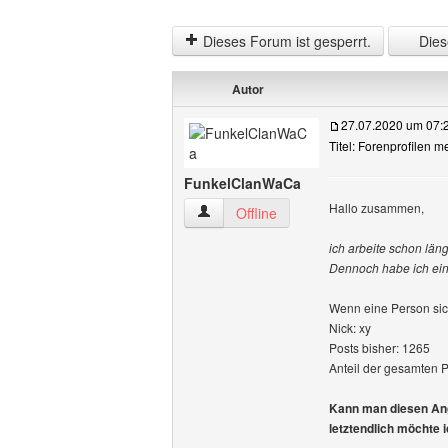
Dieses Forum ist gesperrt.
Diese
Autor
27.07.2020 um 07:
Titel: Forenprofilen m
FunkelClanWaCa
Hallo zusammen,
FunkelClanWaCa Benutzer-Profile anze
Offline
ich arbeite schon lä
Dennoch habe ich ein
Wenn eine Person sic
Nick: xy
Posts bisher: 1265
Anteil der gesamten 
Kann man diesen Anga
letztendlich möchte 