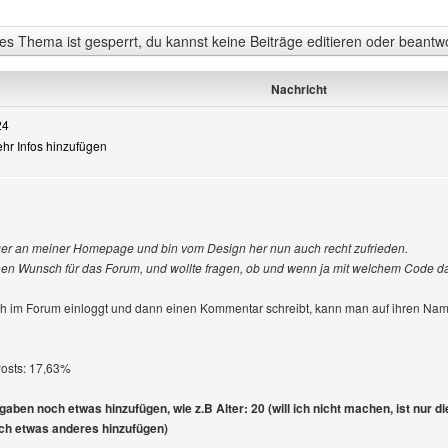
s Thema ist gesperrt, du kannst keine Beiträge editieren oder beantw
Nachricht
24
ehr Infos hinzufügen
igen
nger an meiner Homepage und bin vom Design her nun auch recht zufrieden.
en Wunsch für das Forum, und wollte fragen, ob und wenn ja mit welchem Code da
h im Forum einloggt und dann einen Kommentar schreibt, kann man auf ihren Na
Posts: 17,63%
ben noch etwas hinzufügen, wie z.B Alter: 20 (will ich nicht machen, ist nur d
ich etwas anderes hinzufügen)