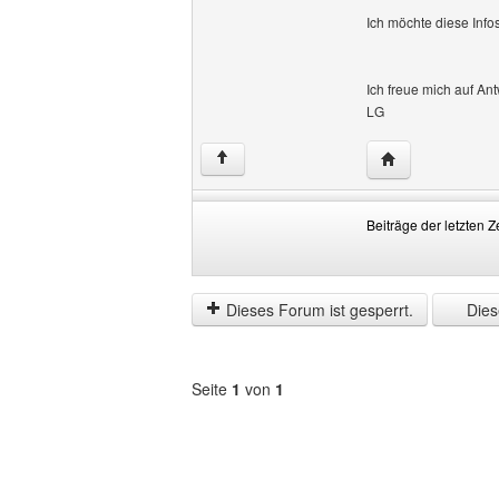
Ich möchte diese Info
Ich freue mich auf An
LG
Website dieses 
↑
Beiträge der letzten Z
Beiträge
Order
der
by
letzten
Dieses Forum ist gesperrt.
Diese
Zeit
anzeigen
Seite
1
von
1