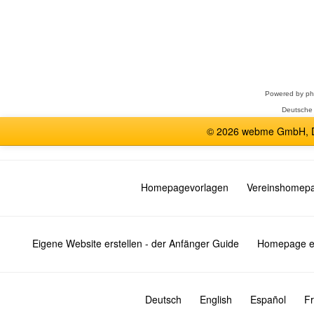
Forum
auswählen
Powered by
p
Deutsche
© 2026 webme GmbH, De
Homepagevorlagen
Vereinshomep
Eigene Website erstellen - der Anfänger Guide
Homepage er
Deutsch
English
Español
Fr