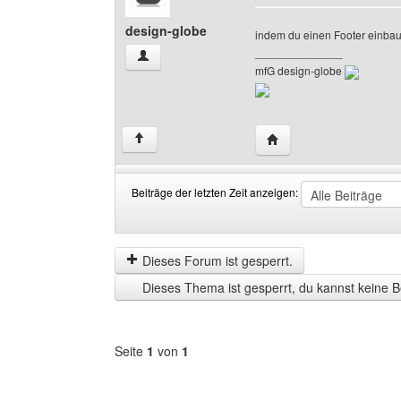
design-globe
indem du einen Footer einbaus
______________
design-globe Benutzer-Profile anzeigen
mfG design-globe
Website dieses Benutze
↑
Beiträge der letzten Zeit anzeigen:
Beiträge
Order
der
by
letzten
Dieses Forum ist gesperrt.
Zeit
Dieses Thema ist gesperrt, du kannst keine B
anzeigen
Seite
1
von
1