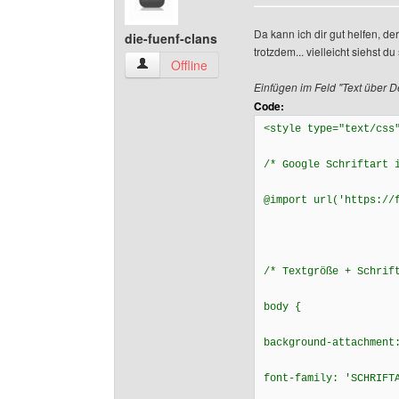
Da kann ich dir gut helfen, de
die-fuenf-clans
trotzdem... vielleicht siehst du
die-fuenf-clans Benutzer-Profile anzeigen
Offline
Einfügen im Feld "Text über D
Code:
<style type="text/css
/* Google Schriftart 
@import url('https://
/* Textgröße + Schrif
body {
background-attachment
font-family: 'SCHRIFT