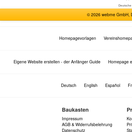
Deutsche
© 2026 webme GmbH, De
Homepagevorlagen
Vereinshomep
Eigene Website erstellen - der Anfänger Guide
Homepage er
Deutsch
English
Español
Fr
Baukasten
P
Impressum
Ko
AGB & Widerrufsbelehrung
Pri
Datenschutz
St