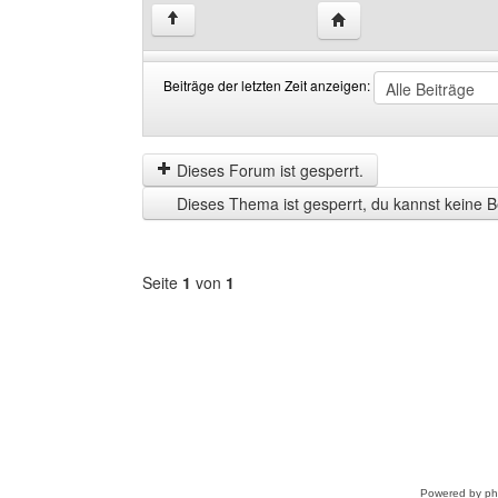
Website dieses Benutze
↑
Beiträge der letzten Zeit anzeigen:
Beiträge
Order
der
by
letzten
Dieses Forum ist gesperrt.
Zeit
Dieses Thema ist gesperrt, du kannst keine B
anzeigen
Seite
1
von
1
Forum
auswählen
Powered by
p