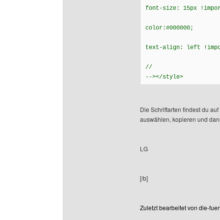
font-size: 15px !impo
color:#000000;
text-align: left !imp
//
--></style>
Die Schriftarten findest du au
auswählen, kopieren und da
LG
[/b]
Zuletzt bearbeitet von die-fu